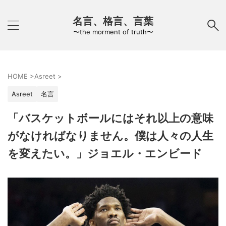
名言、格言、言葉
〜the morment of truth〜
HOME
>
Asreet
>
Asreet
名言
「バスケットボールにはそれ以上の意味
がなければなりません。僕は人々の人生
を変えたい。」ジョエル・エンビード