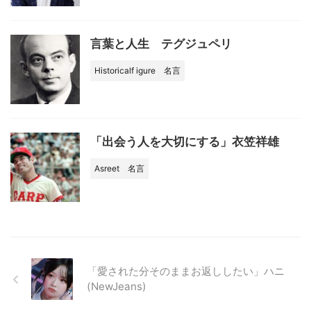
言葉と人生 テグジュペリ
Historicalf igure
名言
「出会う人を大切にする」衣笠祥雄
Asreet
名言
「愛された分そのままお返ししたい」ハニ
(NewJeans)