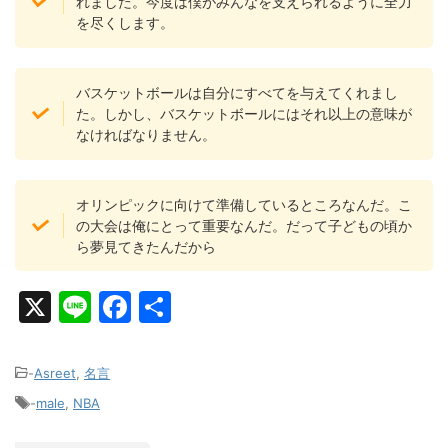
れました。今度は僕がみんなを支えられるように全力
を尽くします。
バスケットボールは自分にすべてを与えてくれまし
た。しかし、バスケットボールにはそれ以上の意味が
なければなりません。
オリンピックに向けて準備しているところなんだ。こ
の大会は俺にとって重要なんだ。だって子どもの頃か
ら夢見てきたんだから
X
Li
F
共
n
a
有
e
c
-
Asreet
,
名言
e
-
male
,
NBA
b