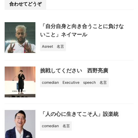
o
合わせてどうぞ
o
k
「自分自身と向き合うことに負けな
いこと」ネイマール
Asreet
名言
挑戦してください 西野亮廣
comedian
Executive
speech
名言
「人の心に生きてこそ人」設楽統
comedian
名言