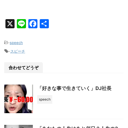
X
Li
F
共
n
a
有
e
c
-
speech
e
-
スピーチ
b
o
合わせてどうぞ
o
k
「好きな事で生きていく」DJ社長
speech