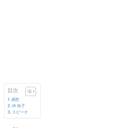
目次
感想
仲 暁子
スピーチ