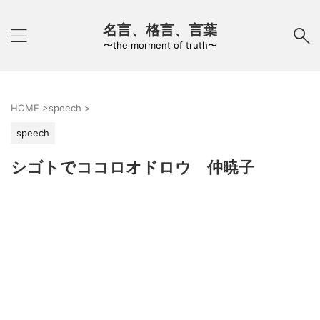
名言、格言、言葉
〜the morment of truth〜
HOME
>
speech
>
speech
シゴトでココロオドロウ 仲暁子