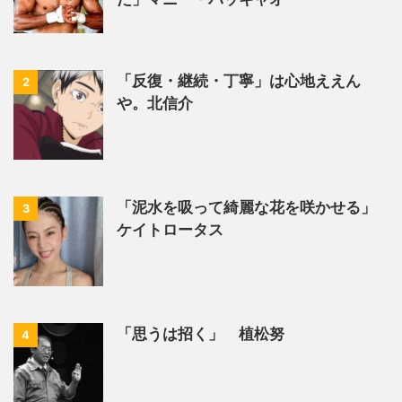
「反復・継続・丁寧」は心地ええん
2
や。北信介
「泥水を吸って綺麗な花を咲かせる」
3
ケイトロータス
「思うは招く」 植松努
4