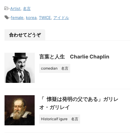
e
c
-
Artist
,
名言
e
-
female
,
korea
,
TWICE
,
アイドル
b
o
合わせてどうぞ
o
k
言葉と人生 Charlie Chaplin
comedian
名言
「 懐疑は発明の父である」ガリレ
オ・ガリレイ
Historicalf igure
名言