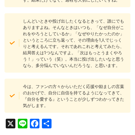
しんどいときや投げ出したくなるときって、誰にでも
ありますよね。そんなときはいつも、「なぜ自分がこ
れをやろうとしているか」「なぜやりたかったのか」
というところに立ち返って、その理由を1人でじっく
りと考えるんです。それであれこれと考えてみたら、
結局答えは1つなんですよ。「次はもっとうまくやろ
う！」っていう（笑）。本当に投げ出したいなと思う
なら、多分悩んでいないんだろうな、と思います。
今は、ファンの方々からいただく応援や励ましの言葉
のおかげで、自分に自信を持てるようになってきて、
『自分を愛する』ということが少しずつわかってきた
気がします。
X
Li
F
共
n
a
有