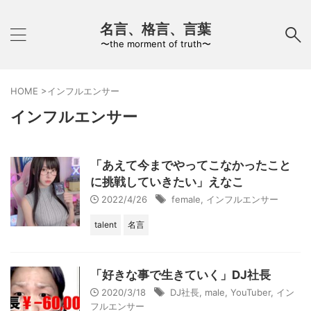
名言、格言、言葉
〜the morment of truth〜
HOME
>
インフルエンサー
インフルエンサー
「あえて今までやってこなかったこと
に挑戦していきたい」えなこ
2022/4/26
female
,
インフルエンサー
talent
名言
「好きな事で生きていく」DJ社長
2020/3/18
DJ社長
,
male
,
YouTuber
,
イン
フルエンサー