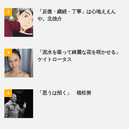
「反復・継続・丁寧」は心地ええん
2
や。北信介
「泥水を吸って綺麗な花を咲かせる」
3
ケイトロータス
「思うは招く」 植松努
4