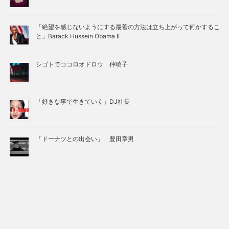
「絶望を感じないようにする最善の方法は立ち上がって何かするこ
と」Barack Hussein Obama II
シゴトでココロオドロウ 仲暁子
「好きな事で生きていく」DJ社長
「ドーナツとの出会い」 豊田章男