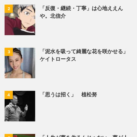
「反復・継続・丁寧」は心地ええん
2
や。北信介
「泥水を吸って綺麗な花を咲かせる」
3
ケイトロータス
「思うは招く」 植松努
4