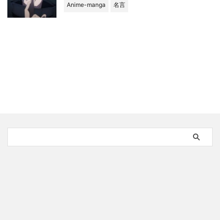
Anime-manga
名言