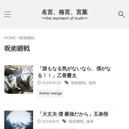
名言、格言、言葉
〜the morment of truth〜
HOME
>
呪術廻戦
呪術廻戦
「誰もなる気がないなら、僕がな
る！！」乙骨憂太
2024/6/25
呪術廻戦
,
漫画
Anime-manga
「大丈夫 僕 最強だから」五条悟
2024/6/8
呪術廻戦
,
漫画