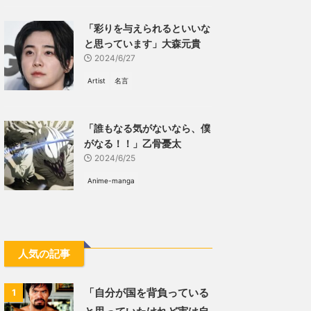
「彩りを与えられるといいな
と思っています」大森元貴
2024/6/27
Artist
名言
「誰もなる気がないなら、僕
がなる！！」乙骨憂太
2024/6/25
Anime-manga
人気の記事
「自分が国を背負っている
1