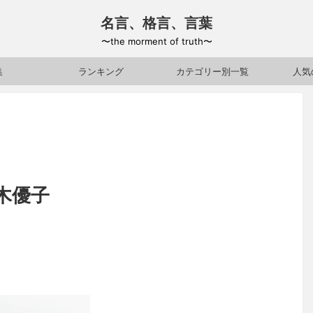
名言、格言、言葉
〜the morment of truth〜
集
ランキング
カテゴリー別一覧
人気
木優子