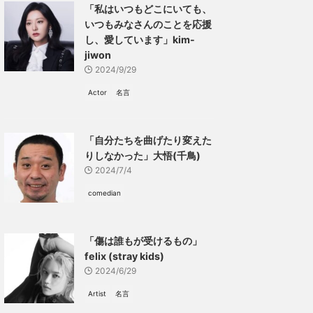
「私はいつもどこにいても、
いつもみなさんのことを応援
し、愛しています」kim-
jiwon
2024/9/29
Actor
名言
「自分たちを曲げたり変えた
りしなかった」大悟(千鳥)
2024/7/4
comedian
「傷は誰もが受けるもの」
felix (stray kids)
2024/6/29
Artist
名言