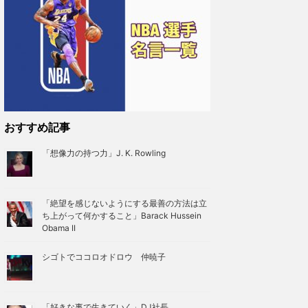
おすすめ記事
「想像力の持つ力」J. K. Rowling
「絶望を感じないようにする最善の方法は立
ち上がって何かすること」Barack Hussein
Obama II
シゴトでココロオドロウ 仲暁子
「好きな事で生きていく」DJ社長