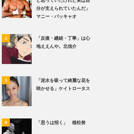
と思っていたけれど実は自
分が支えられていたんだ」
マニー・パッキャオ
「反復・継続・丁寧」は心
2
地ええんや。北信介
「泥水を吸って綺麗な花を
3
咲かせる」ケイトロータス
「思うは招く」 植松努
4