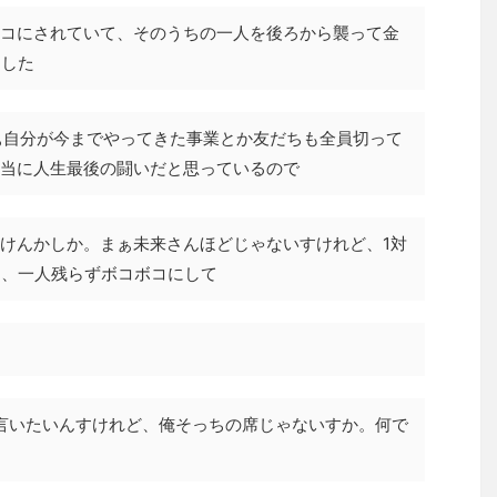
コにされていて、そのうちの一人を後ろから襲って金
倒した
に、まぁ自分が今までやってきた事業とか友だちも全員切って
当に人生最後の闘いだと思っているので
けんかしか。まぁ未来さんほどじゃないすけれど、1対
て、一人残らずボコボコにして
ず言いたいんすけれど、俺そっちの席じゃないすか。何で