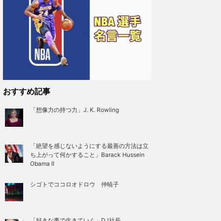
おすすめ記事
「想像力の持つ力」J. K. Rowling
「絶望を感じないようにする最善の方法は立
ち上がって何かすること」Barack Hussein
Obama II
シゴトでココロオドロウ 仲暁子
「好きな事で生きていく」DJ社長