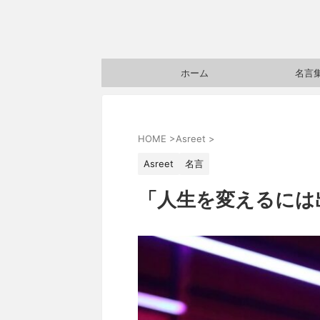
ホーム
名言
HOME
>
Asreet
>
Asreet
名言
「人生を変えるには