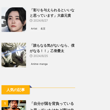
「彩りを与えられるといいな
と思っています」大森元貴
2024/6/27
Artist
名言
「誰もなる気がないなら、僕
がなる！！」乙骨憂太
2024/6/25
Anime-manga
人気の記事
「自分が国を背負っている
1