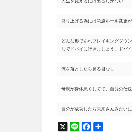
人生を変えるには出るしかない
盛り上げる為には急遽ルール変更が
どんな形であれブレイキングダウン
なでドバイに行きましょう。ドバイ
俺を落としたら見る目なし
母親が身体悪くしてて、自分の仕送
自分が成功したら未来さんみたいに
X
Li
F
共