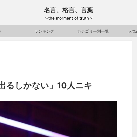
名言、格言、言葉
〜the morment of truth〜
集
ランキング
カテゴリー別一覧
人気
出るしかない」10人ニキ