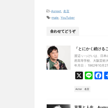
n
a
有
e
c
-
Asreet
,
名言
e
-
male
,
YouTuber
b
合わせてどうぞ
o
o
k
「とにかく続ける
渡辺 いっけいは、日本
府高等学校、大阪芸術
年月日： 1962年10月27日
X
Li
F
n
a
e
c
Actor
名言
e
b
言葉と人生 August