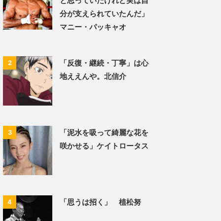
と思っていたけれど実は自
分が支えられていたんだ」
マニー・パッキャオ
「反復・継続・丁寧」は心
2
地ええんや。北信介
「泥水を吸って綺麗な花を
3
咲かせる」ケイトロータス
「思うは招く」 植松努
4