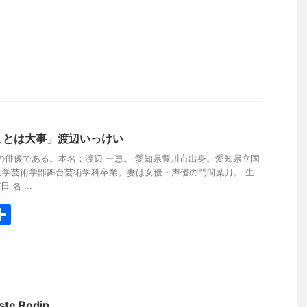
ことは大事」渡辺いっけい
の俳優である。本名：渡辺 一惠。 愛知県豊川市出身。愛知県立国
大学芸術学部舞台芸術学科卒業。妻は女優・声優の門間葉月。 生
 名 ...
共
有
e Rodin