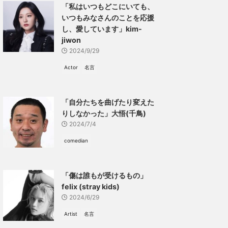
「私はいつもどこにいても、
いつもみなさんのことを応援
し、愛しています」kim-
jiwon
2024/9/29
Actor
名言
「自分たちを曲げたり変えた
りしなかった」大悟(千鳥)
2024/7/4
comedian
「傷は誰もが受けるもの」
felix (stray kids)
2024/6/29
Artist
名言