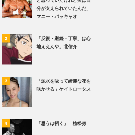
と思っていたけれど実は自
分が支えられていたんだ」
マニー・パッキャオ
「反復・継続・丁寧」は心
2
地ええんや。北信介
「泥水を吸って綺麗な花を
3
咲かせる」ケイトロータス
「思うは招く」 植松努
4