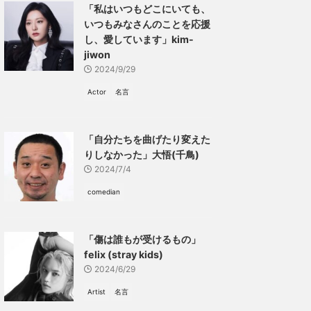
「私はいつもどこにいても、
いつもみなさんのことを応援
し、愛しています」kim-
jiwon
2024/9/29
Actor
名言
「自分たちを曲げたり変えた
りしなかった」大悟(千鳥)
2024/7/4
comedian
「傷は誰もが受けるもの」
felix (stray kids)
2024/6/29
Artist
名言