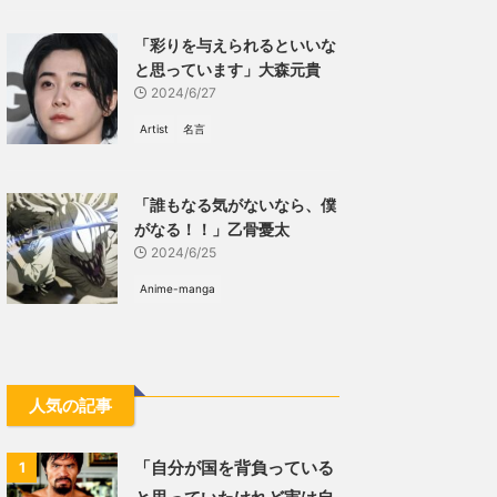
「彩りを与えられるといいな
と思っています」大森元貴
2024/6/27
Artist
名言
「誰もなる気がないなら、僕
がなる！！」乙骨憂太
2024/6/25
Anime-manga
人気の記事
「自分が国を背負っている
1