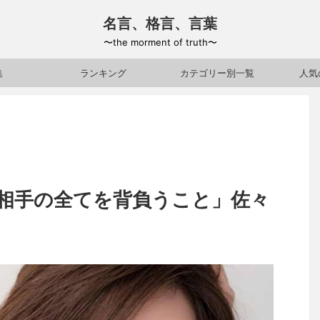
名言、格言、言葉
〜the morment of truth〜
集
ランキング
カテゴリー別一覧
人気
相手の全てを背負うこと」佐々