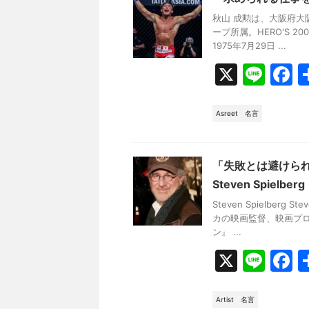
k
秋山 成勲は、大阪府
ープ所属。HERO'S 2
1975年7月29日 ...
X
Li
F
n
a
e
c
Asreet
名言
e
b
「失敗とは避けら
o
Steven Spielberg
o
Steven Spielberg
カの映画監督、映画プ
k
ン』 ...
X
Li
F
n
a
e
c
Artist
名言