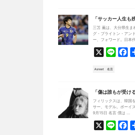
e
b
「サッカー人生も
o
三笘 薫は、大分県生
o
グ・ブライトン・アン
ー、フォワード。日本代表。
k
X
Li
F
n
a
e
c
Asreet
名言
e
b
「傷は誰もが受けるもの」f
o
フィリックスは、韓国
o
サー、モデル。ボーイズグル
9月15日 名言 僕は ...
k
X
Li
F
n
a