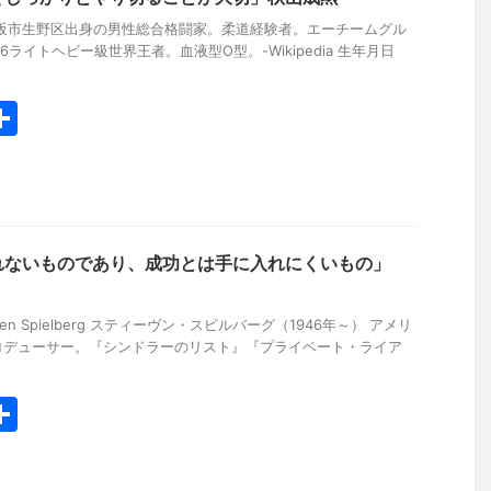
大阪市生野区出身の男性総合格闘家。柔道経験者。エーチームグル
006ライトヘビー級世界王者。血液型O型。-Wikipedia 生年月日
共
有
れないものであり、成功とは手に入れにくいもの」
 Steven Spielberg スティーヴン・スピルバーグ（1946年～） アメリ
ロデューサー。『シンドラーのリスト』『プライベート・ライア
共
有