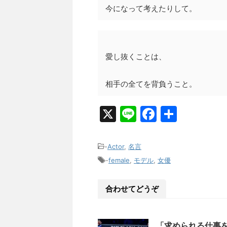
今になって考えたりして。
愛し抜くことは、
相手の全てを背負うこと。
X
Li
F
共
n
a
有
e
c
-
Actor
,
名言
e
-
female
,
モデル
,
女優
b
合わせてどうぞ
o
o
「求められる仕事