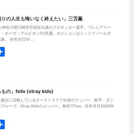
残りの人生も悔いなく終えたい」三笘薫
まれ神奈川県川崎市宮前区出身のプロサッカー選手。プレミアリー
ド・ホーヴ・アルビオンFC所属。ポジションはミッドフィールダ
 生年月日19 ...
共
有
elix (stray kids)
を拠点に活動しているオーストラリア出身のラッパー、歌手、ダン
ープ・Stray Kidsのメンバー。身長171cm。生年月日2000年
共
有