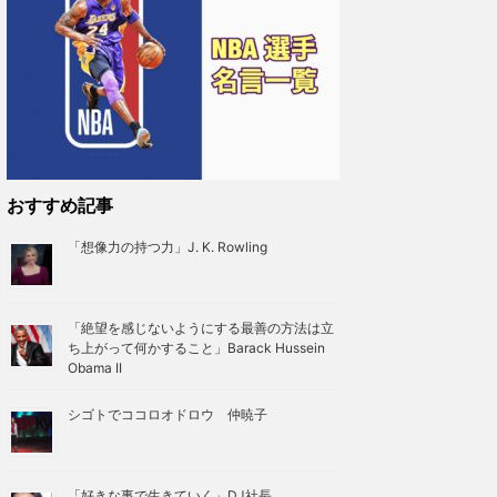
おすすめ記事
「想像力の持つ力」J. K. Rowling
「絶望を感じないようにする最善の方法は立
ち上がって何かすること」Barack Hussein
Obama II
シゴトでココロオドロウ 仲暁子
「好きな事で生きていく」DJ社長