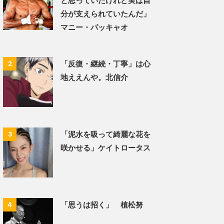
と思っていたけれど実は自
分が支えられていたんだ」
マニー・パッキャオ
「反復・継続・丁寧」は心
2
地ええんや。北信介
「泥水を吸って綺麗な花を
3
咲かせる」ケイトロータス
「思うは招く」 植松努
4