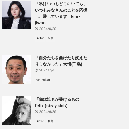
「私はいつもどこにいても、
いつもみなさんのことを応援
し、愛しています」kim-
jiwon
2024/9/29
Actor
名言
「自分たちを曲げたり変えた
りしなかった」大悟(千鳥)
2024/7/4
comedian
「傷は誰もが受けるもの」
felix (stray kids)
2024/6/29
Artist
名言