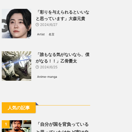
「彩りを与えられるといいな
と思っています」大森元貴
2024/6/27
Artist
名言
「誰もなる気がないなら、僕
がなる！！」乙骨憂太
2024/6/25
Anime-manga
人気の記事
「自分が国を背負っている
1