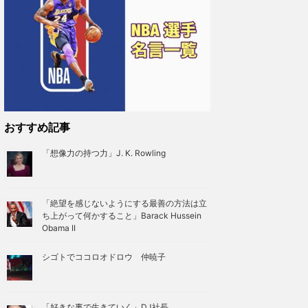
おすすめ記事
「想像力の持つ力」J. K. Rowling
「絶望を感じないようにする最善の方法は立
ち上がって何かすること」Barack Hussein
Obama II
シゴトでココロオドロウ 仲暁子
「好きな事で生きていく」DJ社長