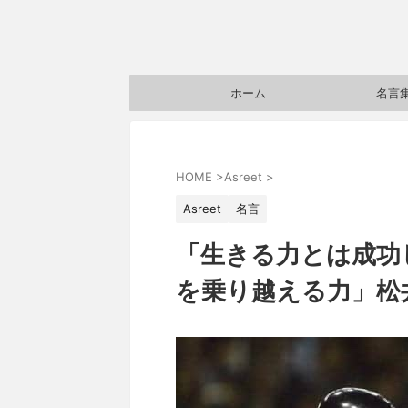
ホーム
名言
HOME
>
Asreet
>
Asreet
名言
「生きる力とは成功
を乗り越える力」松