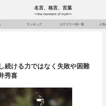
名言、格言、言葉
〜the morment of truth〜
集
ランキング
カテゴリー別一覧
人気
し続ける力ではなく失敗や困難
井秀喜