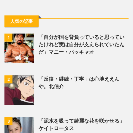
人気の記事
「自分が国を背負っていると思ってい
1
たけれど実は自分が支えられていたん
だ」マニー・パッキャオ
「反復・継続・丁寧」は心地ええん
2
や。北信介
「泥水を吸って綺麗な花を咲かせる」
3
ケイトロータス