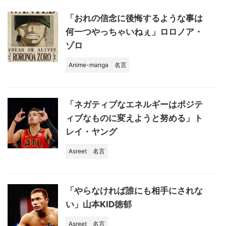
o
k
「おれの信念に後悔するような事は
何一つやっちゃいねぇ」ロロノア・
ゾロ
Anime-manga
名言
「ネガティブなエネルギーはポジテ
ィブなものに変えようと努める」ト
レイ・ヤング
Asreet
名言
「やらなければ誰にも相手にされな
い」山本KID徳郁
Asreet
名言