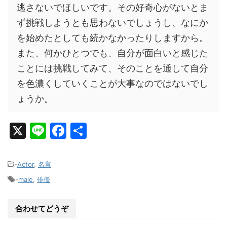
逃さないでほしいです。その好奇心がないとま
ず挑戦しようとも思わないでしょうし、なにか
を始めたとしても続かなかったりしますから。
また、何かひとつでも、自分が面白いと感じた
ことには挑戦してみて、そのことを通して自分
を色濃くしていくことが大事なのではないでし
ょうか。
X
Li
F
共
n
a
有
e
c
-
Actor
,
名言
e
-
male
,
俳優
b
o
合わせてどうぞ