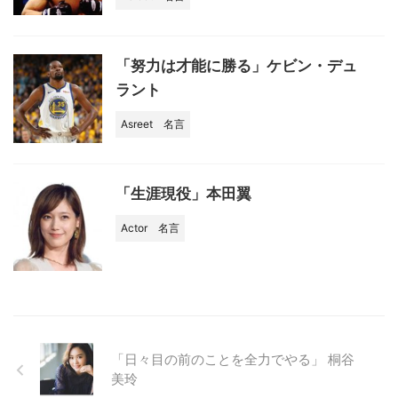
「努力は才能に勝る」ケビン・デュ
ラント
Asreet
名言
「生涯現役」本田翼
Actor
名言
「日々目の前のことを全力でやる」 桐谷
美玲