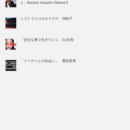
と」Barack Hussein Obama II
シゴトでココロオドロウ 仲暁子
「好きな事で生きていく」DJ社長
「ドーナツとの出会い」 豊田章男