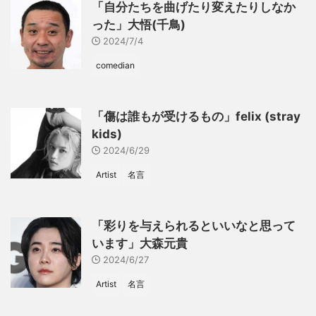
「自分たちを曲げたり変えたりしなか
った」大悟(千鳥)
2024/7/4
comedian
「傷は誰もが受けるもの」felix (stray
kids)
2024/6/29
Artist
名言
「彩りを与えられるといいなと思って
います」大森元貴
2024/6/27
Artist
名言