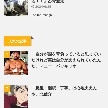
る！！」乙骨憂太
2024/6/25
Anime-manga
人気の記事
「自分が国を背負っていると思ってい
1
たけれど実は自分が支えられていたん
だ」マニー・パッキャオ
「反復・継続・丁寧」は心地ええん
2
や。北信介