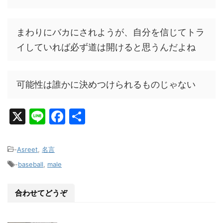
まわりにバカにされようが、自分を信じてトラ
イしていれば必ず道は開けると思うんだよね
可能性は誰かに決めつけられるものじゃない
X
Li
F
共
n
a
有
e
c
-
Asreet
,
名言
e
-
baseball
,
male
b
o
合わせてどうぞ
o