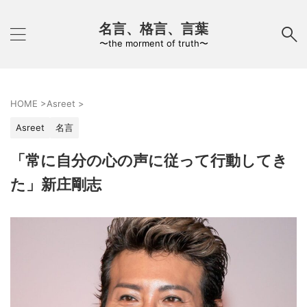
名言、格言、言葉
〜the morment of truth〜
HOME
>
Asreet
>
Asreet
名言
「常に自分の心の声に従って行動してき
た」新庄剛志