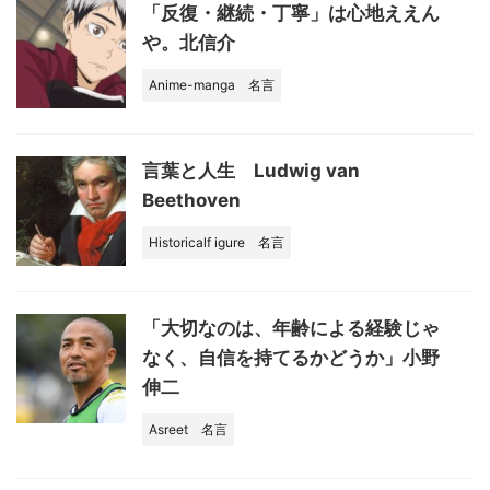
k
「反復・継続・丁寧」は心地ええん
や。北信介
Anime-manga
名言
言葉と人生 Ludwig van
Beethoven
Historicalf igure
名言
「大切なのは、年齢による経験じゃ
なく、自信を持てるかどうか」小野
伸二
Asreet
名言