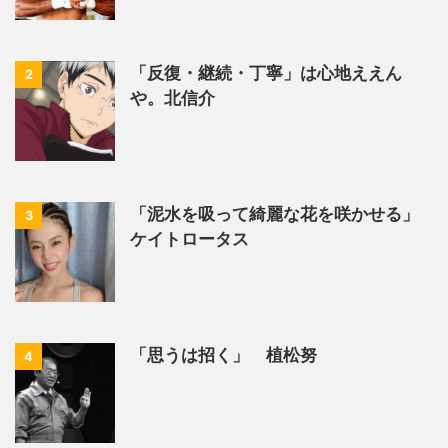
「反復・継続・丁寧」は心地ええん
2
や。北信介
「泥水を吸って綺麗な花を咲かせる」
3
ケイトロータス
「思うは招く」 植松努
4