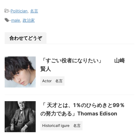
n
a
有
e
c
-
Politician
,
名言
e
-
male
,
政治家
b
o
合わせてどうぞ
o
k
「すごい役者になりたい」 山崎
賢人
Actor
名言
「 天才とは、1％のひらめきと99％
の努力である」Thomas Edison
Historicalf igure
名言