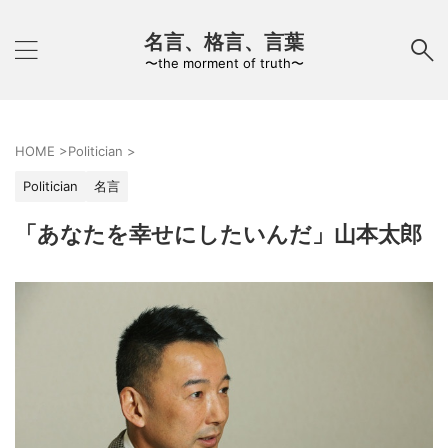
名言、格言、言葉
〜the morment of truth〜
HOME
>
Politician
>
Politician
名言
「あなたを幸せにしたいんだ」山本太郎