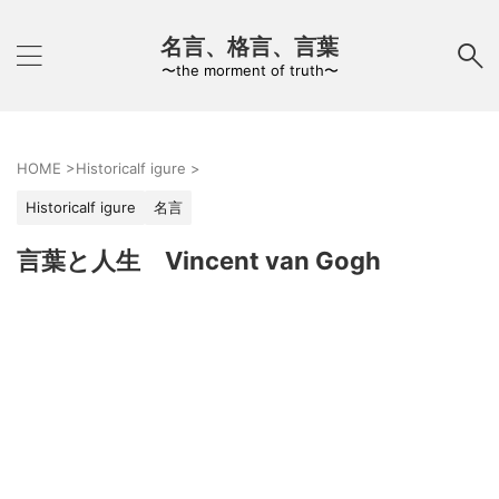
名言、格言、言葉
〜the morment of truth〜
HOME
>
Historicalf igure
>
Historicalf igure
名言
言葉と人生 Vincent van Gogh