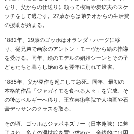
なり、父からの仕送りに頼って模写や炭鉱夫のスケ
ッチをして過ごす。27歳からは弟テオからの生活費
の援助が始まる。
1882年、29歳のゴッホはオランダ・ハーグに移
り、従兄弟で画家のアントン・モーヴから絵の指導
を受ける。同年、絵のモデルの娼婦シーンとその子
どもたちと暮らし始めるも翌年に別れて帰省。
1885年、父が発作を起こして急死。同年、最初の
本格的作品「ジャガイモを食べる人々」を完成。そ
の後はベルギーへ移り、王立芸術学院で人物画や石
膏デッサンのクラスを取る。
その頃、ゴッホはジャポネズリー（日本趣味）に魅
了され、多くの浮世絵を買い求めた。金銭的には困