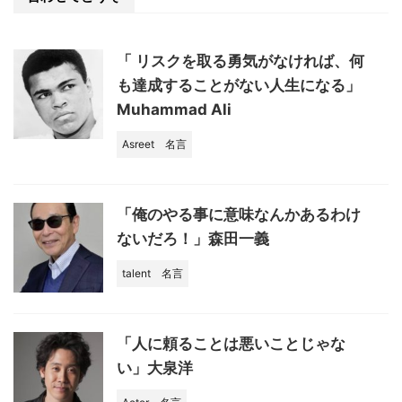
o
o
「 リスクを取る勇気がなければ、何
k
も達成することがない人生になる」
Muhammad Ali
Asreet
名言
「俺のやる事に意味なんかあるわけ
ないだろ！」森田一義
talent
名言
「人に頼ることは悪いことじゃな
い」大泉洋