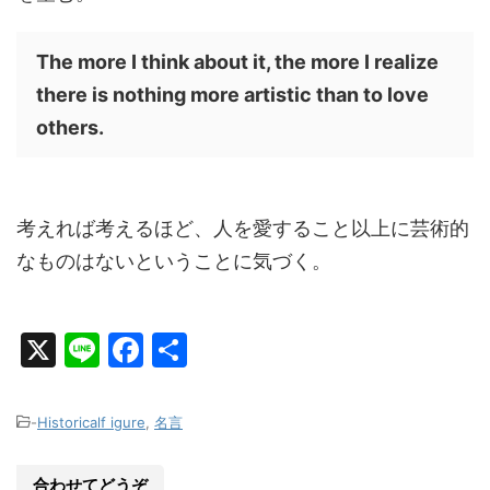
The more I think about it, the more I realize
there is nothing more artistic than to love
others.
考えれば考えるほど、人を愛すること以上に芸術的
なものはないということに気づく。
X
Li
F
共
n
a
有
e
c
-
Historicalf igure
,
名言
e
b
合わせてどうぞ