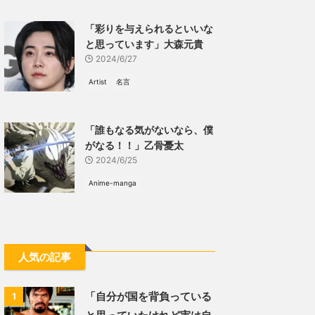
「彩りを与えられるといいな
と思っています」大森元貴
2024/6/27
Artist
名言
「誰もなる気がないなら、僕
がなる！！」乙骨憂太
2024/6/25
Anime-manga
人気の記事
「自分が国を背負っている
1