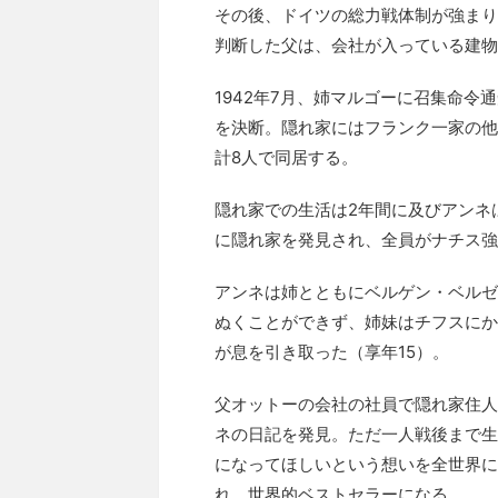
その後、ドイツの総力戦体制が強まり
判断した父は、会社が入っている建物
1942年7月、姉マルゴーに召集命
を決断。隠れ家にはフランク一家の他
計8人で同居する。
隠れ家での生活は2年間に及びアンネ
に隠れ家を発見され、全員がナチス強
アンネは姉とともにベルゲン・ベルゼ
ぬくことができず、姉妹はチフスにか
が息を引き取った（享年15）。
父オットーの会社の社員で隠れ家住人
ネの日記を発見。ただ一人戦後まで生
になってほしいという想いを全世界に
れ、世界的ベストセラーになる。