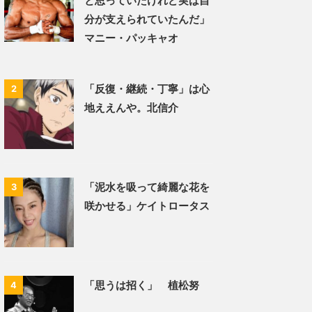
と思っていたけれど実は自
分が支えられていたんだ」
マニー・パッキャオ
「反復・継続・丁寧」は心
2
地ええんや。北信介
「泥水を吸って綺麗な花を
3
咲かせる」ケイトロータス
「思うは招く」 植松努
4