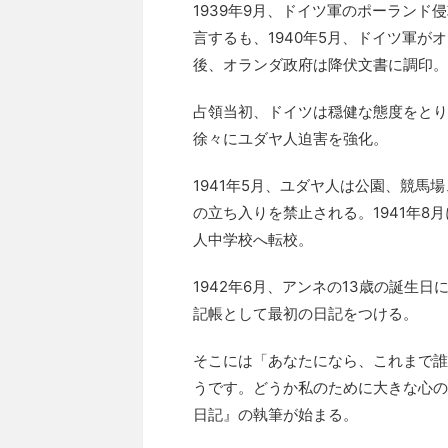
1939年9月、ドイツ軍のポーラン
言するも、1940年5月、ドイツ軍
後、オランダ政府は降伏文書に調印。
占領当初、ドイツは穏健な態度をとり
徐々にユダヤ人迫害を強化。
1941年5月、ユダヤ人は公園、競
の立ち入りを禁止される。1941年
人中学校へ転校。
1942年6月、アンネの13歳の誕生
記帳として最初の日記をつける。
そこには「あなたになら、これまで誰
うです。どうか私のために大きな心の
日記』の執筆が始まる。