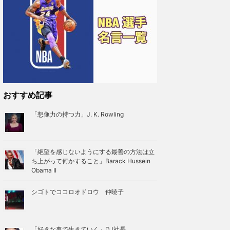
おすすめ記事
「想像力の持つ力」J. K. Rowling
「絶望を感じないようにする最善の方法は立
ち上がって何かすること」Barack Hussein
Obama II
シゴトでココロオドロウ 仲暁子
「好きな事で生きていく」DJ社長