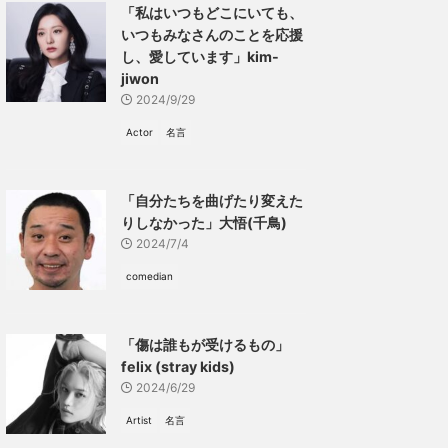
「私はいつもどこにいても、
いつもみなさんのことを応援
し、愛しています」kim-
jiwon
2024/9/29
Actor
名言
「自分たちを曲げたり変えた
りしなかった」大悟(千鳥)
2024/7/4
comedian
「傷は誰もが受けるもの」
felix (stray kids)
2024/6/29
Artist
名言