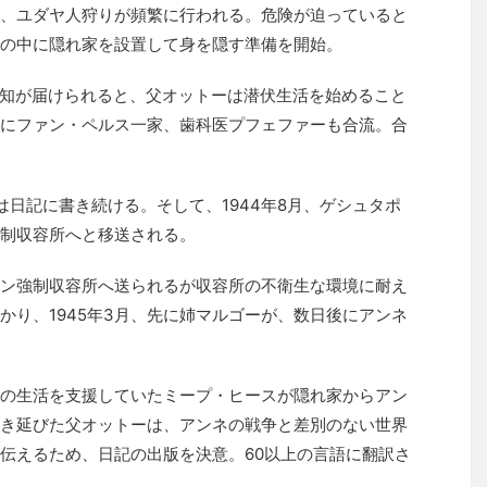
、ユダヤ人狩りが頻繁に行われる。危険が迫っていると
の中に隠れ家を設置して身を隠す準備を開始。
令通知が届けられると、父オットーは潜伏生活を始めること
にファン・ペルス一家、歯科医プフェファーも合流。合
は日記に書き続ける。そして、1944年8月、ゲシュタポ
制収容所へと移送される。
ン強制収容所へ送られるが収容所の不衛生な環境に耐え
かり、1945年3月、先に姉マルゴーが、数日後にアンネ
の生活を支援していたミープ・ヒースが隠れ家からアン
き延びた父オットーは、アンネの戦争と差別のない世界
伝えるため、日記の出版を決意。60以上の言語に翻訳さ