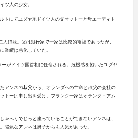
イツ人の少女。
クフルトにてユダヤ系ドイツ人の父オットーと母エーディト
二人姉妹。父は銀行家で一家は比較的裕福であったが、
に業績は悪化していた。
トラーがドイツ国首相に任命される。危機感を抱いたユダヤ
たアンネの叔父から、オランダへの亡命と叔父の会社の
ットーは申し出を受け、フランク一家はオランダ・アム
しゃべりでじっと座っていることができないアンネは、
。陽気なアンネは男子からも人気があった。