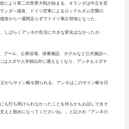
ド侵攻により第二次世界大戦が始まる。オランダは中立を宣
がオランダへ侵攻。ドイツ空軍によるロッテルダム空襲の
侵攻から一週間足らずでドイツ軍占領地となった。
、しばらくアンネの生活に大きな変化はなかったが、
馬場、プール、公衆浴場、保養施設、ホテルなど公共施設へ
8月にはユダヤ人学校以外に通えなくなり、アンネもユダヤ
日に父からサイン帳を贈られる。アンネはこのサイン帳を日
にも打ち明けられなかったことを何もかもお話しできそ
支えと慰めになってくださいね。」と記され『アンネの