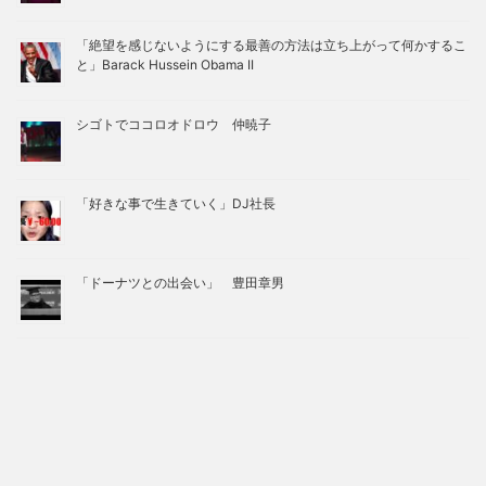
「絶望を感じないようにする最善の方法は立ち上がって何かするこ
と」Barack Hussein Obama II
シゴトでココロオドロウ 仲暁子
「好きな事で生きていく」DJ社長
「ドーナツとの出会い」 豊田章男