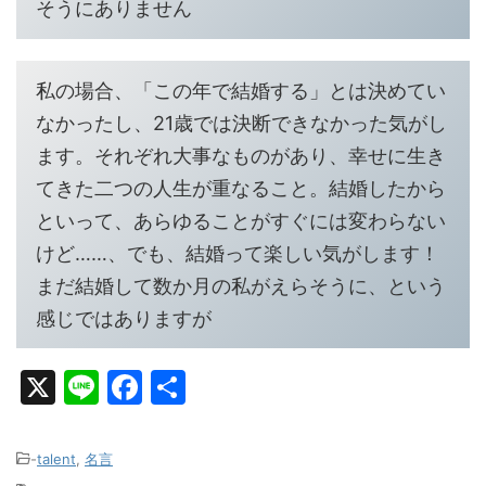
そうにありません
私の場合、「この年で結婚する」とは決めてい
なかったし、21歳では決断できなかった気がし
ます。それぞれ大事なものがあり、幸せに生き
てきた二つの人生が重なること。結婚したから
といって、あらゆることがすぐには変わらない
けど……、でも、結婚って楽しい気がします！
まだ結婚して数か月の私がえらそうに、という
感じではありますが
X
Li
F
共
n
a
有
e
c
-
talent
,
名言