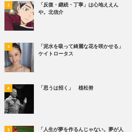
「反復・継続・丁寧」は心地ええん
2
や。北信介
「泥水を吸って綺麗な花を咲かせる」
3
ケイトロータス
「思うは招く」 植松努
4
「人生が夢を作るんじゃない。夢が人
5