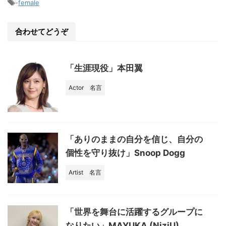
e
-
female
b
o
合わせてどうぞ
o
k
「生涯現役」本田翼
Actor
名言
「ありのままの自分を信じ、自分の
個性を守り抜け」Snoop Dogg
Artist
名言
「世界を舞台に活躍するグループに
なりたい」MAYUKA (NiziU)