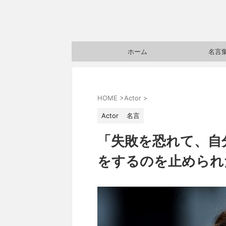
ホーム
名言
HOME
>
Actor
>
Actor
名言
「失敗を恐れて、自
をするのを止められた