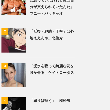
と思っていたけれど実は自
分が支えられていたんだ」
マニー・パッキャオ
「反復・継続・丁寧」は心
2
地ええんや。北信介
「泥水を吸って綺麗な花を
3
咲かせる」ケイトロータス
「思うは招く」 植松努
4