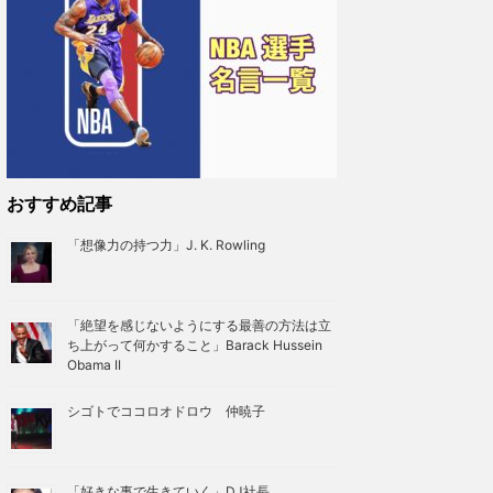
おすすめ記事
「想像力の持つ力」J. K. Rowling
「絶望を感じないようにする最善の方法は立
ち上がって何かすること」Barack Hussein
Obama II
シゴトでココロオドロウ 仲暁子
「好きな事で生きていく」DJ社長