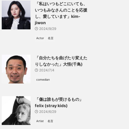
「私はいつもどこにいても、
いつもみなさんのことを応援
し、愛しています」kim-
jiwon
2024/9/29
Actor
名言
「自分たちを曲げたり変えた
りしなかった」大悟(千鳥)
2024/7/4
comedian
「傷は誰もが受けるもの」
felix (stray kids)
2024/6/29
Artist
名言