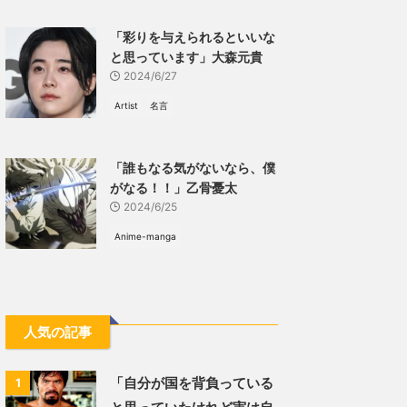
「彩りを与えられるといいな
と思っています」大森元貴
2024/6/27
Artist
名言
「誰もなる気がないなら、僕
がなる！！」乙骨憂太
2024/6/25
Anime-manga
人気の記事
「自分が国を背負っている
1