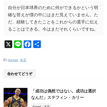
自分が日本球界のために何ができるかという明
確な答えが僕の中にはまだ見えていません。た
だ、経験してきたことをこれからの選手に伝え
ることはできる。今はまだそれくらいですね。
X
Li
F
共
n
a
有
e
c
-
Asreet
,
名言
e
b
合わせてどうぞ
o
o
「成功は偶然ではない。成功は選択
k
なんだ」ステフィン・カリー
Asreet
名言