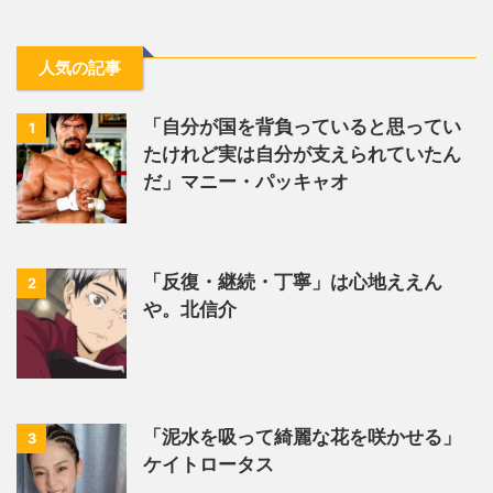
人気の記事
「自分が国を背負っていると思ってい
1
たけれど実は自分が支えられていたん
だ」マニー・パッキャオ
「反復・継続・丁寧」は心地ええん
2
や。北信介
「泥水を吸って綺麗な花を咲かせる」
3
ケイトロータス