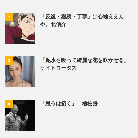
「反復・継続・丁寧」は心地ええん
2
や。北信介
「泥水を吸って綺麗な花を咲かせる」
3
ケイトロータス
「思うは招く」 植松努
4