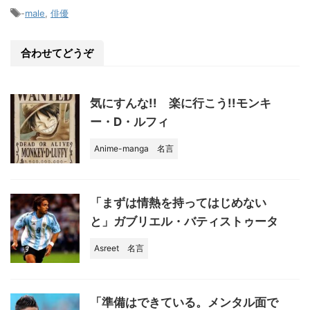
e
-
male
,
俳優
b
o
合わせてどうぞ
o
k
気にすんな!! 楽に行こう!!モンキ
ー・D・ルフィ
Anime-manga
名言
「まずは情熱を持ってはじめない
と」ガブリエル・バティストゥータ
Asreet
名言
「準備はできている。メンタル面で