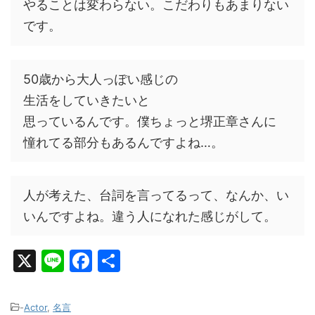
やることは変わらない。こだわりもあまりない
です。
50歳から大人っぽい感じの
生活をしていきたいと
思っているんです。僕ちょっと堺正章さんに
憧れてる部分もあるんですよね…。
人が考えた、台詞を言ってるって、なんか、い
いんですよね。違う人になれた感じがして。
X
Li
F
共
n
a
有
e
c
-
Actor
,
名言