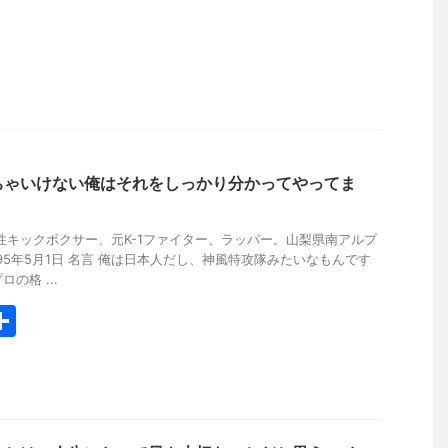
ちゃいけない俺はそれをしっかり分かってやってま
性キックボクサー、元K-1ファイター、ラッパー。山梨県南アルプ
95年5月1日 名言 俺は日本人だし、神風特攻隊みたいなもんです
の格 ...
共
有