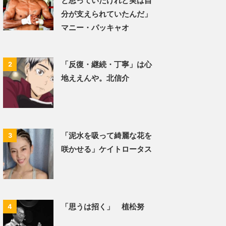
と思っていたけれど実は自
分が支えられていたんだ」
マニー・パッキャオ
「反復・継続・丁寧」は心
2
地ええんや。北信介
「泥水を吸って綺麗な花を
3
咲かせる」ケイトロータス
「思うは招く」 植松努
4