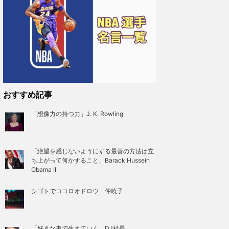
おすすめ記事
「想像力の持つ力」J. K. Rowling
「絶望を感じないようにする最善の方法は立
ち上がって何かすること」Barack Hussein
Obama II
シゴトでココロオドロウ 仲暁子
「好きな事で生きていく」DJ社長