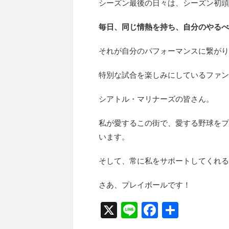
シーズン最後の日々は、シーズン初頭
毎日、同じ情熱を持ち、自分のやるべ
それが自分のパフォーマンスに繋がり
特別な試合を楽しみにしているファン
シアトル・マリナーズの皆さん。
私が愛するこの街で、愛する野球をプ
います。
そして、常に私をサポートしてくれる
さあ、プレイボールです！
X
Li
F
共
n
a
有