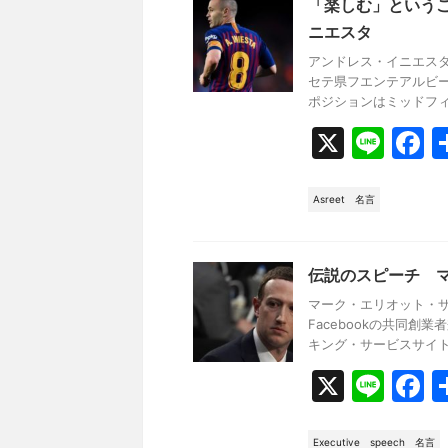
b
「楽しむ」という
o
ニエスタ
o
アンドレス・イニエス
セテ県フエンテアルビ
k
ポジションはミッドフィー
X
Li
F
n
a
e
c
Asreet
名言
e
b
伝説のスピーチ 
o
マーク・エリオット・
o
Facebookの共同創
キング・サービスサイト「Fa
k
X
Li
F
n
a
Executive
speech
名言