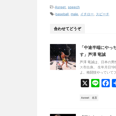
e
c
-
Asreet
,
speech
e
-
baseball
,
male
,
イチロー
,
スピーチ
b
合わせてどうぞ
o
o
k
「中途半端にやっ
す」芦澤 竜誠
芦澤 竜誠は、日本の男
ス市出身。 生年月日19
よ。格闘技やっていてプロ
X
Li
F
n
a
e
c
Asreet
名言
e