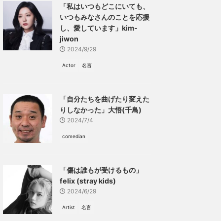
「私はいつもどこにいても、
いつもみなさんのことを応援
し、愛しています」kim-
jiwon
2024/9/29
Actor
名言
「自分たちを曲げたり変えた
りしなかった」大悟(千鳥)
2024/7/4
comedian
「傷は誰もが受けるもの」
felix (stray kids)
2024/6/29
Artist
名言