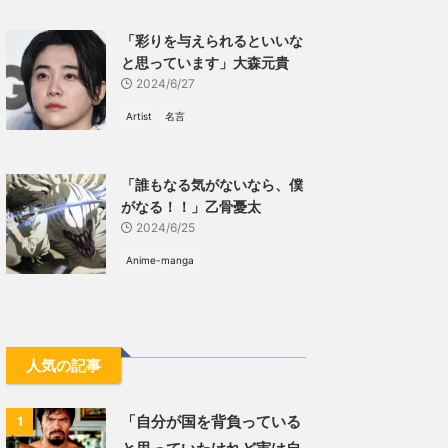
「彩りを与えられるといいな
と思っています」大森元貴
2024/6/27
Artist
名言
「誰もなる気がないなら、僕
がなる！！」乙骨憂太
2024/6/25
Anime-manga
人気の記事
「自分が国を背負っている
1