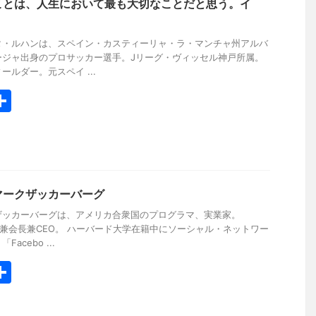
ことは、人生において最も大切なことだと思う。イ
タ・ルハンは、スペイン・カスティーリャ・ラ・マンチャ州アルバ
ージャ出身のプロサッカー選手。Jリーグ・ヴィッセル神戸所属。
ルダー。元スペイ ...
共
有
マークザッカーバーグ
ザッカーバーグは、アメリカ合衆国のプログラマ、実業家。
業者兼会長兼CEO。 ハーバード大学在籍中にソーシャル・ネットワー
cebo ...
共
有