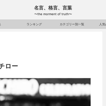
名言、格言、言葉
〜the morment of truth〜
集
ランキング
カテゴリー別一覧
人気
チロー