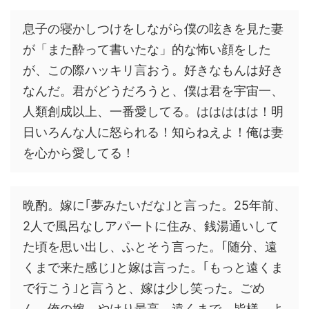
息子の寝かしつけをしながら僕の呟きを見た妻
が「また酔って書いたな」的な怖い顔をした
が、この際ハッキリ言おう。好きなもんは好き
なんだ。君がどうだろうと、僕は君を宇宙一、
人類創成以上、一番愛してる。ははははは！明
日いろんな人に怒られる！知らねえよ！俺は妻
を心から愛してる！
晩酌。嫁に｢夢みたいだな｣と言った。25年前、
2人で風呂なしアパートに住み、銭湯通いして
た頃を思い出し、ふとそう言った。｢随分、遠
くまで来た感じ｣と嫁は言った。｢もっと遠くま
で行こう｣と言うと、嫁は少し笑った。ごめ
ん、俺の嫁、やはり最高。遠くまで。皆様、よ