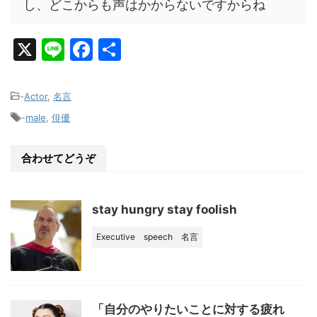
し、どこからも声はかからないですからね
X
Li
F
共
n
a
有
e
c
-
Actor
,
名言
e
-
male
,
俳優
b
o
合わせてどうぞ
o
k
stay hungry stay foolish
Executive
speech
名言
「自分のやりたいことに対する疲れ