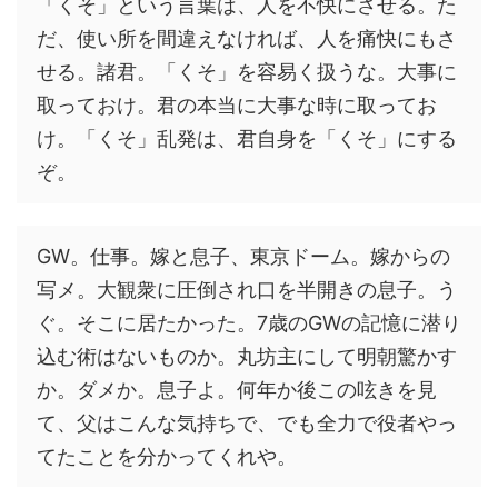
「くそ」という言葉は、人を不快にさせる。た
だ、使い所を間違えなければ、人を痛快にもさ
せる。諸君。「くそ」を容易く扱うな。大事に
取っておけ。君の本当に大事な時に取ってお
け。「くそ」乱発は、君自身を「くそ」にする
ぞ。
GW。仕事。嫁と息子、東京ドーム。嫁からの
写メ。大観衆に圧倒され口を半開きの息子。う
ぐ。そこに居たかった。7歳のGWの記憶に潜り
込む術はないものか。丸坊主にして明朝驚かす
か。ダメか。息子よ。何年か後この呟きを見
て、父はこんな気持ちで、でも全力で役者やっ
てたことを分かってくれや。