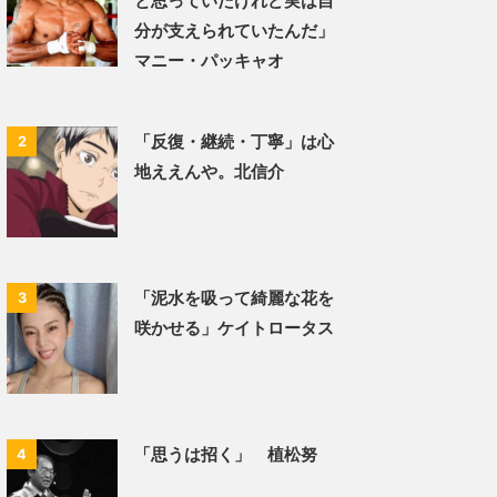
と思っていたけれど実は自
分が支えられていたんだ」
マニー・パッキャオ
「反復・継続・丁寧」は心
2
地ええんや。北信介
「泥水を吸って綺麗な花を
3
咲かせる」ケイトロータス
「思うは招く」 植松努
4