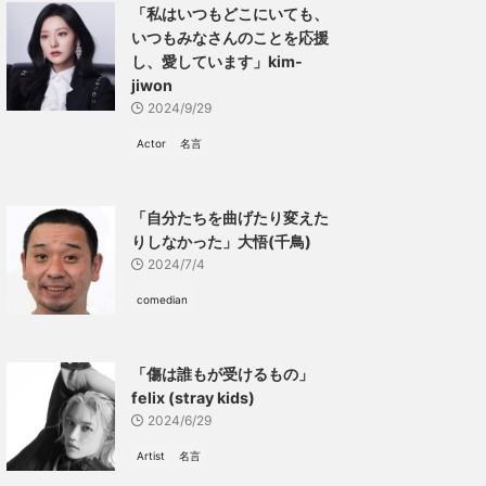
「私はいつもどこにいても、
いつもみなさんのことを応援
し、愛しています」kim-
jiwon
2024/9/29
Actor
名言
「自分たちを曲げたり変えた
りしなかった」大悟(千鳥)
2024/7/4
comedian
「傷は誰もが受けるもの」
felix (stray kids)
2024/6/29
Artist
名言