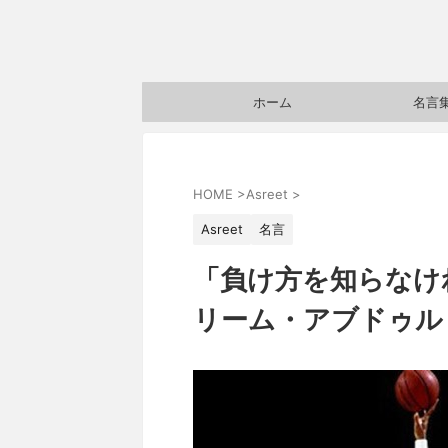
ホーム
名言
HOME
>
Asreet
>
Asreet
名言
「負け方を知らなけ
リーム・アブドゥル