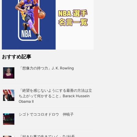
おすすめ記事
「想像力の持つ力」J. K. Rowling
「絶望を感じないようにする最善の方法は立
ち上がって何かすること」Barack Hussein
Obama II
シゴトでココロオドロウ 仲暁子
「好きな事で生きていく」DJ社長