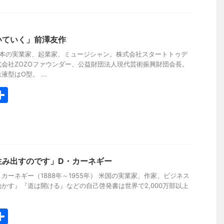
いていく」前澤友作
日本の実業家、起業家、ミュージシャン。株式会社スタートトゥデ
会社ZOZOファウンダー、公益財団法人現代芸術振興財団会長。
型はO型。 ...
共
有
生み出すのです」D・カーネギー
 デール・カーネギー（1888年～1955年） 米国の実業家、作家、ビジネス
かす』『道は開ける』などの自己啓発書は世界で2,000万部以上
共