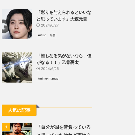
「彩りを与えられるといいな
と思っています」大森元貴
2024/6/27
Artist
名言
「誰もなる気がないなら、僕
がなる！！」乙骨憂太
2024/6/25
Anime-manga
人気の記事
「自分が国を背負っている
1