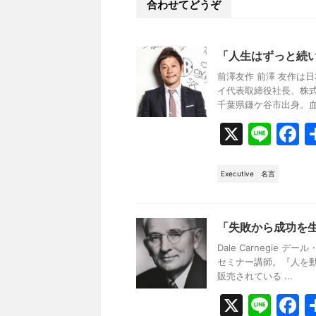
合わせてどうぞ
o
o
k
「人生はずっと続
前澤友作 前澤 友作は
イ代表取締役社長、株式
千葉県鎌ケ谷市出身。血液
X
Li
F
n
a
e
c
Executive
名言
e
b
「失敗から成功を
o
Dale Carnegie
o
セミナー講師。『人を動
販売されている ...
k
X
Li
F