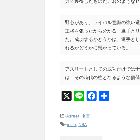
力で獲得したものだ。君のようなヒ
野心があり、ライバル意識の強い選
主将を張ったから分かる。選手とリ
た。成功するかどうかは、選手とし
れるかどうかに懸かっている。
アスリートとしての成功だけでは十
は、その時代の柱となるような価値
X
Li
F
共
n
a
有
e
c
-
Asreet
,
名言
e
-
male
,
NBA
b