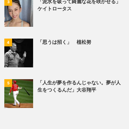
「泥水を吸って綺麗な花を咲かせる」
3
ケイトロータス
「思うは招く」 植松努
4
「人生が夢を作るんじゃない。夢が人
5
生をつくるんだ」大谷翔平