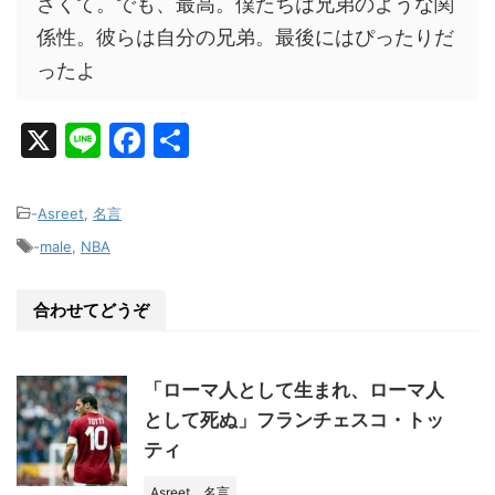
さくて。でも、最高。僕たちは兄弟のような関
係性。彼らは自分の兄弟。最後にはぴったりだ
ったよ
X
Li
F
共
n
a
有
e
c
-
Asreet
,
名言
e
-
male
,
NBA
b
o
合わせてどうぞ
o
k
「ローマ人として生まれ、ローマ人
として死ぬ」フランチェスコ・トッ
ティ
Asreet
名言