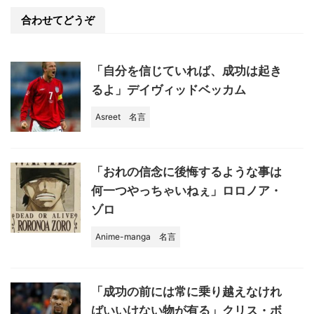
b
o
合わせてどうぞ
o
k
「自分を信じていれば、成功は起き
るよ」デイヴィッドベッカム
Asreet
名言
「おれの信念に後悔するような事は
何一つやっちゃいねぇ」ロロノア・
ゾロ
Anime-manga
名言
「成功の前には常に乗り越えなけれ
ばいいけない物が有る」クリス・ボ