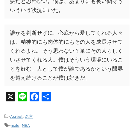
要だと思わない。僕は、あまりにも長い間そう
いういう状況にいた。
誰かを判断せずに、心底から愛してくれる人々
は、精神的にも肉体的にもその人を成長させて
くれるよね、そう思わない？単にその人らしく
いさせてくれる人。僕はそういう環境にいるこ
とを好む。人として僕が誰であるかという限界
を超え続けることが僕は好きだ。
X
Li
F
共
n
a
有
e
c
-
Asreet
,
名言
e
-
male
,
NBA