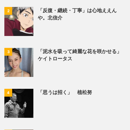
「反復・継続・丁寧」は心地ええん
2
や。北信介
「泥水を吸って綺麗な花を咲かせる」
3
ケイトロータス
「思うは招く」 植松努
4