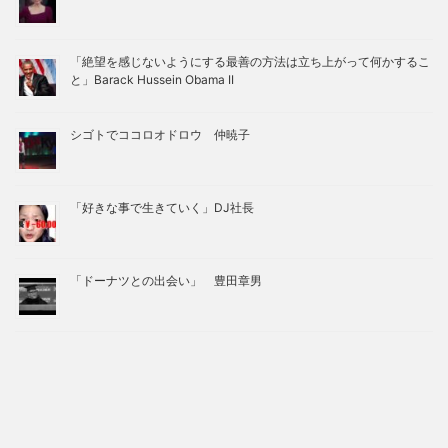
「絶望を感じないようにする最善の方法は立ち上がって何かするこ
と」Barack Hussein Obama II
シゴトでココロオドロウ 仲暁子
「好きな事で生きていく」DJ社長
「ドーナツとの出会い」 豊田章男