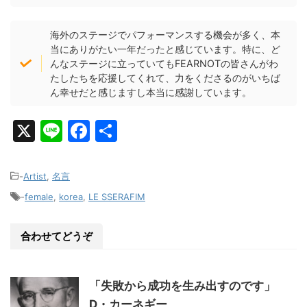
海外のステージでパフォーマンスする機会が多く、本
当にありがたい一年だったと感じています。特に、ど
んなステージに立っていてもFEARNOTの皆さんがわ
たしたちを応援してくれて、力をくださるのがいちば
ん幸せだと感じますし本当に感謝しています。
X
Li
F
共
n
a
有
e
c
-
Artist
,
名言
e
-
female
,
korea
,
LE SSERAFIM
b
o
合わせてどうぞ
o
k
「失敗から成功を生み出すのです」
D・カーネギー