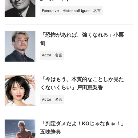
Executive
Historicalf igure
名言
「恐怖があれば、強くなれる」小栗
旬
Actor
名言
「今はもう、本質的なことしか見た
くないくらい」戸田恵梨香
Actor
名言
「判定ダメだよ！KOじゃなきゃ！」
五味隆典