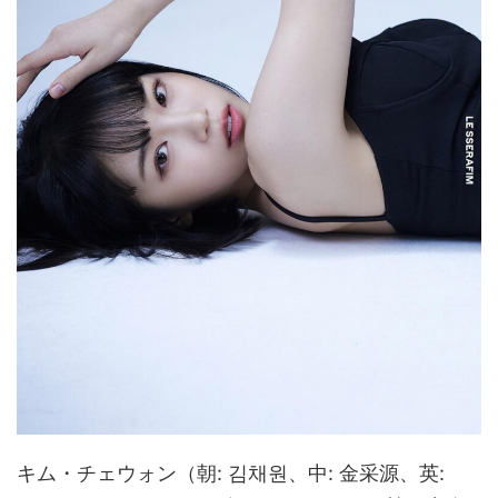
キム・チェウォン（朝: 김채원、中: 金采源、英: