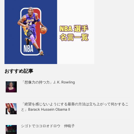
おすすめ記事
「想像力の持つ力」J. K. Rowling
「絶望を感じないようにする最善の方法は立ち上がって何かするこ
と」Barack Hussein Obama II
シゴトでココロオドロウ 仲暁子