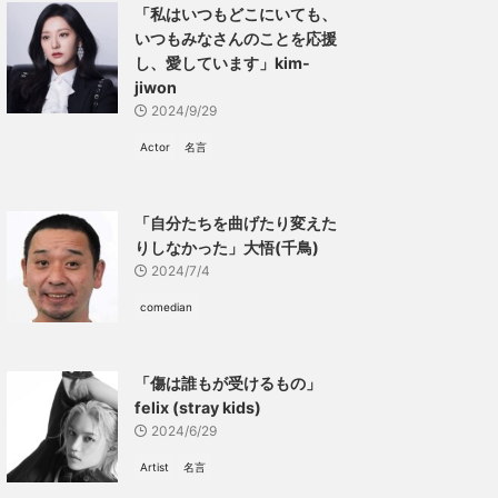
「私はいつもどこにいても、
いつもみなさんのことを応援
し、愛しています」kim-
jiwon
2024/9/29
Actor
名言
「自分たちを曲げたり変えた
りしなかった」大悟(千鳥)
2024/7/4
comedian
「傷は誰もが受けるもの」
felix (stray kids)
2024/6/29
Artist
名言