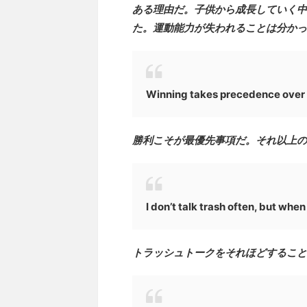
ある理由だ。子供から成長していく中
た。運動能力が失われることは分かっ
Winning takes precedence over al
勝利こそが最優先事項だ。それ以上の
I don’t talk trash often, but when I
トラッシュトークをそれほどすること