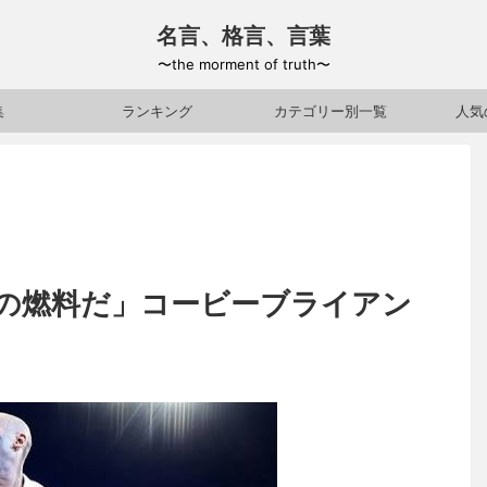
名言、格言、言葉
〜the morment of truth〜
集
ランキング
カテゴリー別一覧
人気
の燃料だ」コービーブライアン