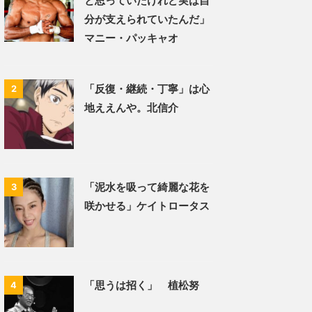
と思っていたけれど実は自
分が支えられていたんだ」
マニー・パッキャオ
「反復・継続・丁寧」は心
2
地ええんや。北信介
「泥水を吸って綺麗な花を
3
咲かせる」ケイトロータス
「思うは招く」 植松努
4