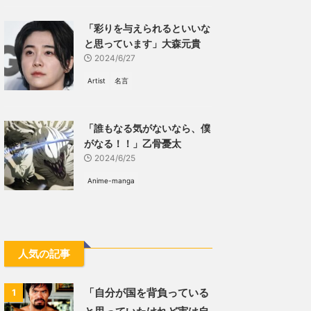
「彩りを与えられるといいな
と思っています」大森元貴
2024/6/27
Artist
名言
「誰もなる気がないなら、僕
がなる！！」乙骨憂太
2024/6/25
Anime-manga
人気の記事
「自分が国を背負っている
1