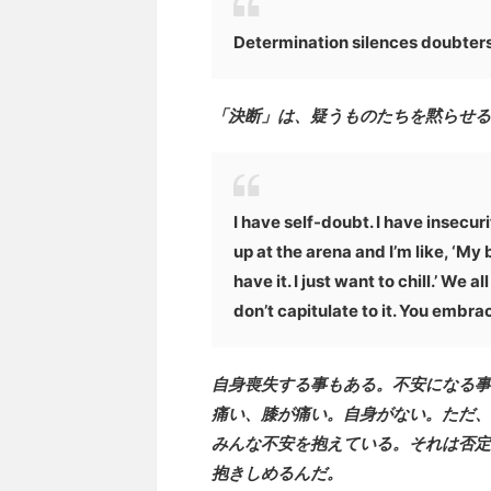
Determination silences doubter
「決断」は、疑うものたちを黙らせる
I have self-doubt. I have insecuri
up at the arena and I’m like, ‘My 
have it. I just want to chill.’ We 
don’t capitulate to it. You embrac
自身喪失する事もある。不安になる事
痛い、膝が痛い。自身がない。ただ、
みんな不安を抱えている。それは否定
抱きしめるんだ。