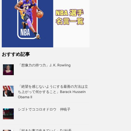
おすすめ記事
「想像力の持つ力」J. K. Rowling
「絶望を感じないようにする最善の方法は立
ち上がって何かすること」Barack Hussein
Obama II
シゴトでココロオドロウ 仲暁子
「好きな事で生きていく」DJ社長