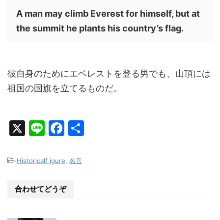
A man may climb Everest for himself, but at
the summit he plants his country’s flag.
彼自身のためにエベレストを登る男でも、山頂には
祖国の国旗を立てるものだ。
X
Li
F
共
n
a
有
e
c
-
Historicalf igure
,
名言
e
b
合わせてどうぞ
o