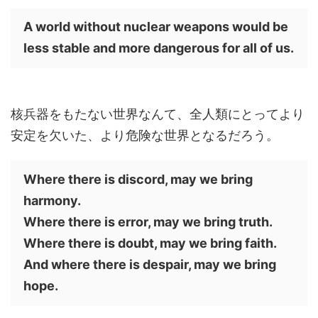
A world without nuclear weapons would be
less stable and more dangerous for all of us.
核兵器をもたない世界なんて、全人類にとってより
安定を欠いた、より危険な世界となるだろう。
Where there is discord, may we bring
harmony.
Where there is error, may we bring truth.
Where there is doubt, may we bring faith.
And where there is despair, may we bring
hope.