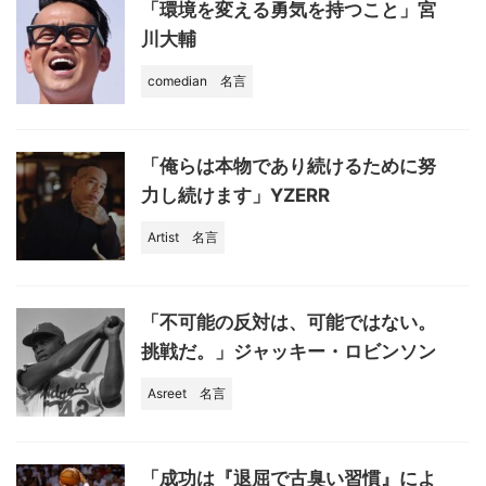
o
「環境を変える勇気を持つこと」宮
k
川大輔
comedian
名言
「俺らは本物であり続けるために努
力し続けます」YZERR
Artist
名言
「不可能の反対は、可能ではない。
挑戦だ。」ジャッキー・ロビンソン
Asreet
名言
「成功は『退屈で古臭い習慣』によ