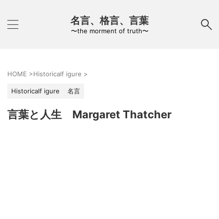
名言、格言、言葉
〜the morment of truth〜
HOME
>
Historicalf igure
>
Historicalf igure
名言
言葉と人生 Margaret Thatcher