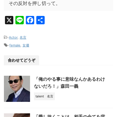
その反対を押し切って。
X
Li
F
共
n
a
有
e
c
-
Actor
,
名言
e
-
female
,
女優
b
o
合わせてどうぞ
o
k
「俺のやる事に意味なんかあるわけ
ないだろ！」森田一義
talent
名言
「愛し抜くことは、相手の全てを背