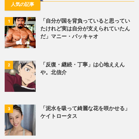
人気の記事
「自分が国を背負っていると思ってい
1
たけれど実は自分が支えられていたん
だ」マニー・パッキャオ
「反復・継続・丁寧」は心地ええん
2
や。北信介
「泥水を吸って綺麗な花を咲かせる」
3
ケイトロータス