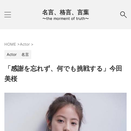
名言、格言、言葉
〜the morment of truth〜
HOME
>
Actor
>
Actor
名言
「感謝を忘れず、何でも挑戦する」今田
美桜