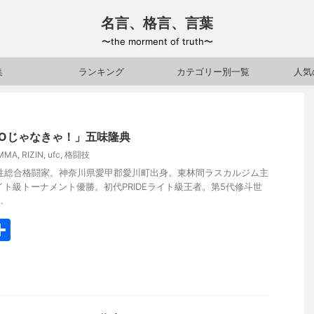
名言、格言、言葉
〜the morment of truth〜
集
ランキング
カテゴリー別一覧
人気
Oじゃなきゃ！」五味隆典
MMA
,
RIZIN
,
ufc
,
格闘技
性総合格闘家。神奈川県愛甲郡愛川町出身。東林間ラスカルジム主
05ライト級トーナメント優勝。初代PRIDEライト級王者。第5代修斗世
.
共
有