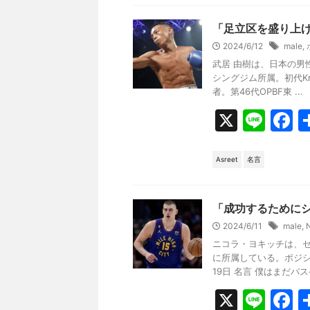
e
b
「足立区を盛り上
o
2024/6/12
male
,
武居 由樹は、日本の男
o
シングジム所属。初代Kr
k
者。第46代OPBF東 ...
X
Li
F
n
a
e
c
Asreet
名言
e
b
「成功するために
o
2024/6/11
male
,
ニコラ・ヨキッチは、セ
o
に所属している。ポジシ
k
19日 名言 僕はまだバスケ
X
Li
F