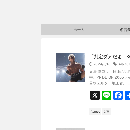
ホーム
名言
「判定ダメだよ！K
2024/6/18
male
,
五味 隆典は、日本の男
宰。PRIDE GP 20
界ウェルター級王者。 ..
X
Li
F
n
a
e
c
Asreet
名言
e