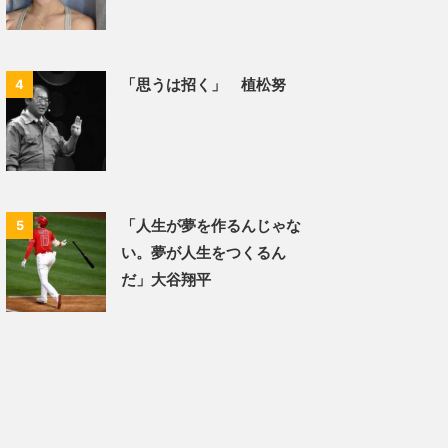
「思うは招く」 植松努
4
「人生が夢を作るんじゃな
5
い。夢が人生をつくるん
だ」大谷翔平