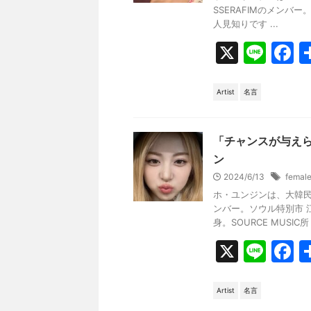
k
SSERAFIMのメンバー
人見知りです ...
X
Li
F
n
a
e
c
Artist
名言
e
b
「チャンスが与え
o
ン
2024/6/13
femal
o
ホ・ユンジンは、大韓民国
k
ンバー。ソウル特別市 
身。SOURCE MUSIC所 .
X
Li
F
n
a
e
c
Artist
名言