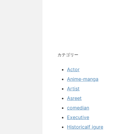
カテゴリー
Actor
Anime-manga
Artist
Asreet
comedian
Executive
Historicalf igure