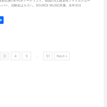
阪府出身のK-POPアーティスト。韓国の5人組女性アイドルグルー
のメンバー。活動名はカズハ。SOURCE MUSIC所属。生年月日
共
有
3
4
5
…
51
Next »