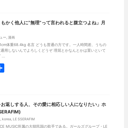
もかく他人に”無理”って言われると腹立つよね」月
ュー
,
漫画
.1cm体重68.4kg 名言 どうも普通の方です。一人時間差、うちの
通用しないんでよろしくどうぞ 理屈とかなんとかは置いといて
..
共
有
をお返しする人、その愛に相応しい人になりたい」ホ
ERAFIM)
e
,
korea
,
LE SSERAFIM
CE MUSIC所属の大韓民国の歌手である。ガールズグループ・LE