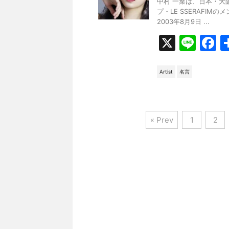
中村 一葉は、日本・大
o
プ・LE SSERAFIM
k
2003年8月9日 ...
X
Li
F
n
a
e
c
Artist
名言
e
b
o
« Prev
1
2
o
k