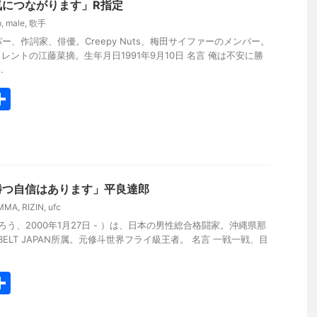
気につながります」R指定
p
,
male
,
歌手
ー、作詞家、俳優。Creepy Nuts、梅田サイファーのメンバー。
ントの江藤菜摘。生年月日1991年9月10日 名言 俺は不安に勝
.
共
有
勝つ自信はあります」平良達郎
MMA
,
RIZIN
,
ufc
ろう、2000年1月27日 - ）は、日本の男性総合格闘家。沖縄県那
KBELT JAPAN所属。元修斗世界フライ級王者。 名言 一戦一戦、目
共
有