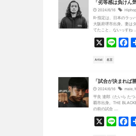
b
「劣等感は負けん
o
2024/6/16
Hipho
R-指定は、日本のラッパ
o
大阪府堺市出身。妻はタレ
k
てたこと、ないっすね ..
X
Li
F
n
a
e
c
Artist
名言
e
b
「試合が決まれば
o
2024/6/16
male
,
平良 達郎（たいら たつ
o
覇市出身。THE BLAC
k
の前の試合 ...
X
Li
F
n
a