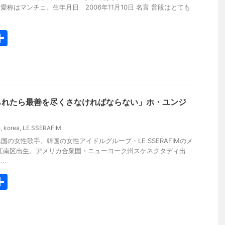
。愛称はマンチェ。生年月日 2006年11月10日 名言 普段はとても
共
有
られたら最善を尽くさなければならない」ホ・ユンジ
e
,
korea
,
LE SSERAFIM
の女性歌手。韓国の女性アイドルグループ・LE SSERAFIMのメ
江南区出生。アメリカ合衆国・ニューヨーク州スケネクタディ出
..
共
有