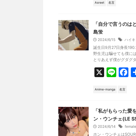
e
c
Asreet
名言
e
b
「自分で言うのはと
o
島蛍
2024/6/15
ハイキ
o
誕生日9月27日身長190
k
野生児は騙せても僕には
とりあえず僕がグダグダ .
X
Li
F
n
a
e
c
Anime-manga
名言
e
b
「私がもらった愛
o
ン・ウンチェ(LE SS
2024/6/14
femal
o
ホン・ウンチェはSOUR