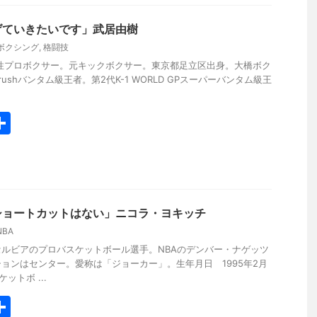
げていきたいです」武居由樹
ボクシング
,
格闘技
性プロボクサー。元キックボクサー。東京都足立区出身。大橋ボク
ushバンタム級王者。第2代K-1 WORLD GPスーパーバンタム級王
共
有
ショートカットはない」ニコラ・ヨキッチ
NBA
ルビアのプロバスケットボール選手。NBAのデンバー・ナゲッツ
ョンはセンター。愛称は「ジョーカー」。生年月日 1995年2月
ットボ ...
共