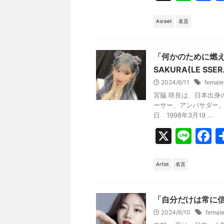
n
a
e
c
Asreet
名言
e
b
「何かのために燃
o
SAKURA(LE SSER
2024/6/11
female
o
宮脇 咲良は、日本出身
k
ーサー、アンバサダー。韓
日 1998年3月19 ...
X
Li
F
n
a
e
c
Artist
名言
e
b
「自分だけは常に信じて
o
2024/6/10
femal