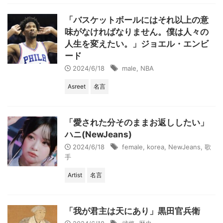
「バスケットボールにはそれ以上の意
味がなければなりません。僕は人々の
人生を変えたい。」ジョエル・エンビ
ード
2024/6/18
male
,
NBA
Asreet
名言
「愛された分そのままお返ししたい」
ハニ(NewJeans)
2024/6/18
female
,
korea
,
NewJeans
,
歌
手
Artist
名言
「我が君主は天にあり」黒田官兵衛