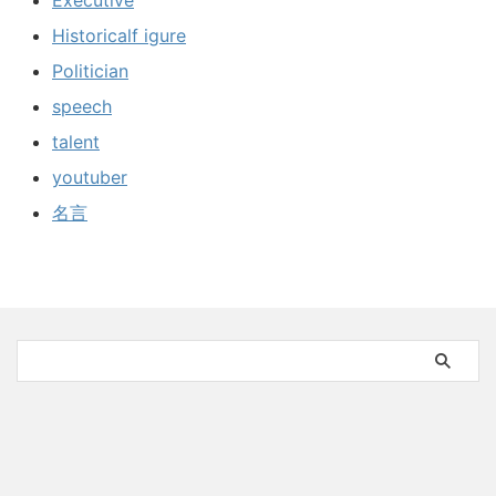
Executive
Historicalf igure
Politician
speech
talent
youtuber
名言