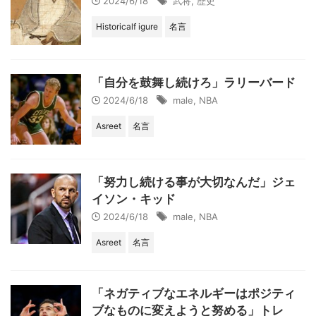
2024/6/18
武将
,
歴史
Historicalf igure
名言
「自分を鼓舞し続けろ」ラリーバード
2024/6/18
male
,
NBA
Asreet
名言
「努力し続ける事が大切なんだ」ジェ
イソン・キッド
2024/6/18
male
,
NBA
Asreet
名言
「ネガティブなエネルギーはポジティ
ブなものに変えようと努める」トレ