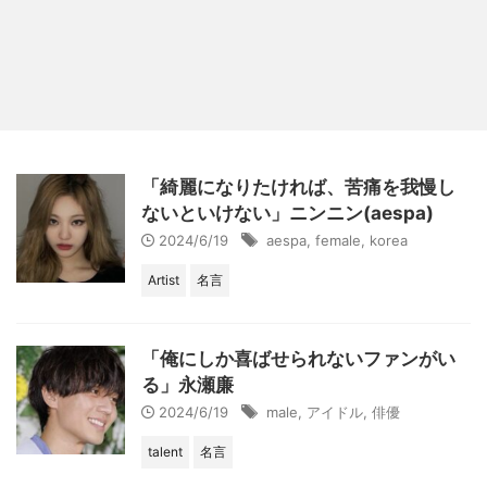
「綺麗になりたければ、苦痛を我慢し
ないといけない」ニンニン(aespa)
2024/6/19
aespa
,
female
,
korea
Artist
名言
「俺にしか喜ばせられないファンがい
る」永瀬廉
2024/6/19
male
,
アイドル
,
俳優
talent
名言