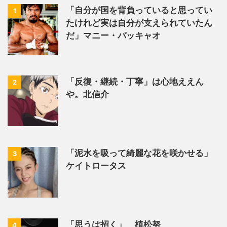
「自分が国を背負っていると思ってい
1
たけれど実は自分が支えられていたん
だ」マニー・パッキャオ
「反復・継続・丁寧」は心地ええん
2
や。北信介
「泥水を吸って綺麗な花を咲かせる」
3
ケイトロータス
「思うは招く」 植松努
4