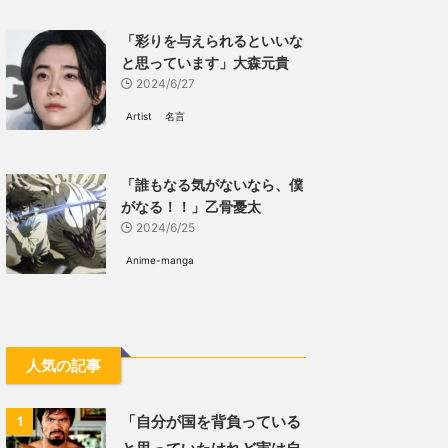
「彩りを与えられるといいな
と思っています」大森元貴
2024/6/27
Artist
名言
「誰もなる気がないなら、僕
がなる！！」乙骨憂太
2024/6/25
Anime-manga
人気の記事
「自分が国を背負っている
1