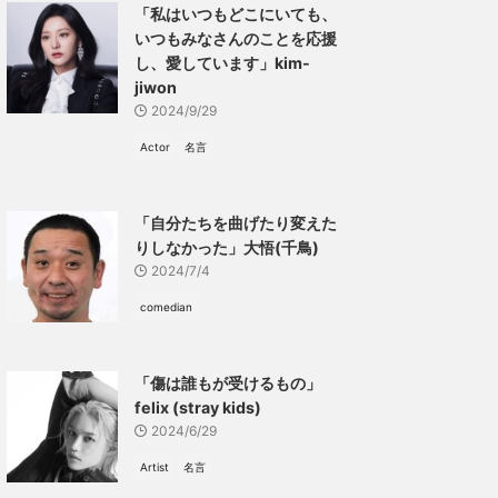
「私はいつもどこにいても、
いつもみなさんのことを応援
し、愛しています」kim-
jiwon
2024/9/29
Actor
名言
「自分たちを曲げたり変えた
りしなかった」大悟(千鳥)
2024/7/4
comedian
「傷は誰もが受けるもの」
felix (stray kids)
2024/6/29
Artist
名言