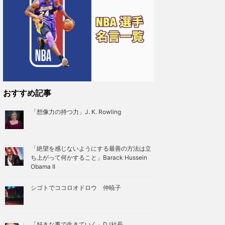
おすすめ記事
「想像力の持つ力」J. K. Rowling
「絶望を感じないようにする最善の方法は立
ち上がって何かすること」Barack Hussein
Obama II
シゴトでココロオドロウ 仲暁子
「好きな事で生きていく」DJ社長