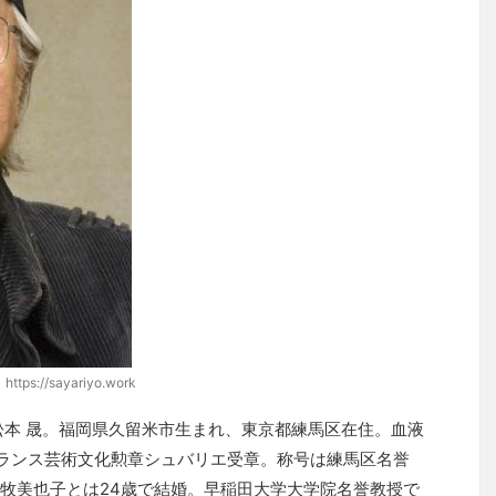
https://sayariyo.work
松本 晟。福岡県久留米市生まれ、東京都練馬区在住。血液
ランス芸術文化勲章シュバリエ受章。称号は練馬区名誉
牧美也子とは24歳で結婚。早稲田大学大学院名誉教授で