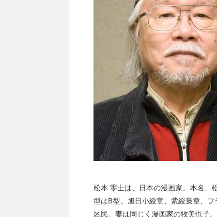
松本 零士は、日本の漫画家。本名、
型はB型。旭日小綬章、紫綬褒章、フ
区民。妻は同じく漫画家の牧美也子。