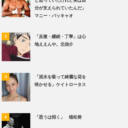
と思っていたけれど実は自
分が支えられていたんだ」
マニー・パッキャオ
「反復・継続・丁寧」は心
2
地ええんや。北信介
「泥水を吸って綺麗な花を
3
咲かせる」ケイトロータス
「思うは招く」 植松努
4