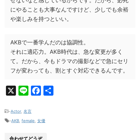
せないなと感じているからです。だから、必死
にやることも大事なんですけど、少しでも余裕
や楽しみを持つといい。
AKBで一番学んだのは協調性。
それに適応力。AKB時代は、急な変更が多く
て。だから、今もドラマの撮影などで急にセリ
フが変わっても、割とすぐ対応できるんです。
X
Li
F
共
n
a
有
e
c
-
Actor
,
名言
e
-
AKB
,
female
,
女優
b
合わせてどうぞ