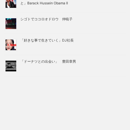
と」Barack Hussein Obama II
シゴトでココロオドロウ 仲暁子
「好きな事で生きていく」DJ社長
「ドーナツとの出会い」 豊田章男