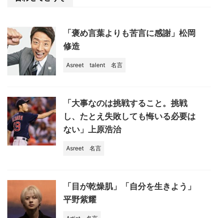
o
o
k
「褒め言葉よりも苦言に感謝」松岡
修造
Asreet
talent
名言
「大事なのは挑戦すること。挑戦
し、たとえ失敗しても悔いる必要は
ない」上原浩治
Asreet
名言
「目が乾燥肌」「自分を生きよう」
平野紫耀