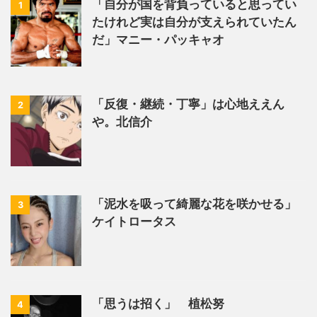
「自分が国を背負っていると思ってい
1
たけれど実は自分が支えられていたん
だ」マニー・パッキャオ
「反復・継続・丁寧」は心地ええん
2
や。北信介
「泥水を吸って綺麗な花を咲かせる」
3
ケイトロータス
「思うは招く」 植松努
4