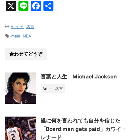
X
Li
F
共
n
a
有
e
c
-
Asreet
,
名言
e
-
male
,
NBA
b
o
合わせてどうぞ
o
k
言葉と人生 Michael Jackson
Artist
名言
誰に何を言われても自分を信じた
「Board man gets paid」カワイ・
レナード