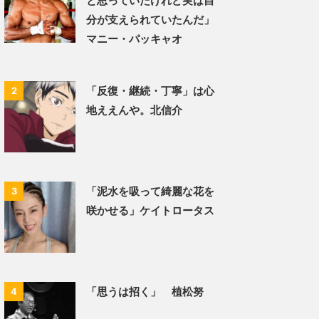
と思っていたけれど実は自
分が支えられていたんだ」
マニー・パッキャオ
「反復・継続・丁寧」は心
2
地ええんや。北信介
「泥水を吸って綺麗な花を
3
咲かせる」ケイトロータス
「思うは招く」 植松努
4