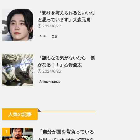
「彩りを与えられるといいな
と思っています」大森元貴
2024/6/27
Artist
名言
「誰もなる気がないなら、僕
がなる！！」乙骨憂太
2024/6/25
Anime-manga
人気の記事
「自分が国を背負っている
1