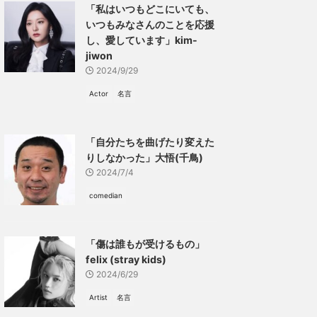
「私はいつもどこにいても、
いつもみなさんのことを応援
し、愛しています」kim-
jiwon
2024/9/29
Actor
名言
「自分たちを曲げたり変えた
りしなかった」大悟(千鳥)
2024/7/4
comedian
「傷は誰もが受けるもの」
felix (stray kids)
2024/6/29
Artist
名言