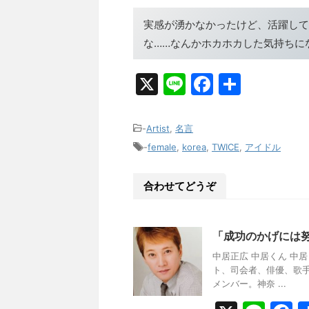
実感が湧かなかったけど、活躍して
な……なんかホカホカした気持ちに
X
Li
F
共
n
a
有
e
c
-
Artist
,
名言
e
-
female
,
korea
,
TWICE
,
アイドル
b
合わせてどうぞ
o
o
k
「成功のかげには
中居正広 中居くん 中居
ト、司会者、俳優、歌手。
メンバー。神奈 ...