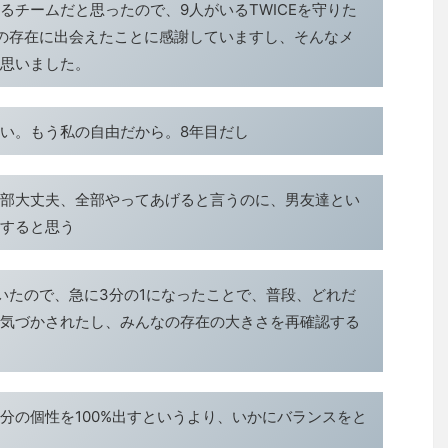
るチームだと思ったので、9人がいるTWICEを守りた
の存在に出会えたことに感謝していますし、そんなメ
思いました。
い。もう私の自由だから。8年目だし
部大丈夫、全部やってあげると言うのに、男友達とい
すると思う
いたので、急に3分の1になったことで、普段、どれだ
気づかされたし、みんなの存在の大きさを再確認する
分の個性を100%出すというより、いかにバランスをと