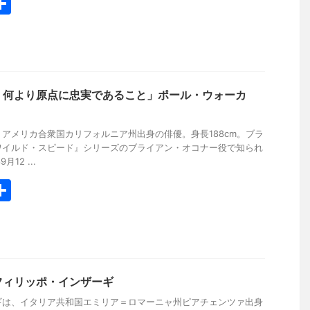
共
有
、何より原点に忠実であること」ポール・ウォーカ
アメリカ合衆国カリフォルニア州出身の俳優。身長188cm。ブラ
ワイルド・スピード』シリーズのブライアン・オコナー役で知られ
12 ...
共
有
フィリッポ・インザーギ
ギは、イタリア共和国エミリア＝ロマーニャ州ピアチェンツァ出身