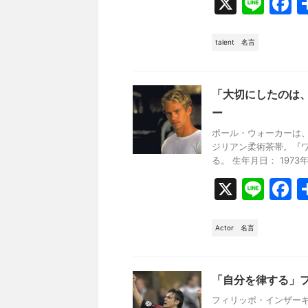
X
Li
F
n
a
e
c
talent
名言
e
b
「大切にしたのは
o
ー
o
ポール・ウォーカーは、
ジリアン柔術茶帯。『
k
る。 生年月日： 1973年9月
X
Li
F
n
a
e
c
Actor
名言
e
b
「自分を律する」
o
フィリッポ・インザー