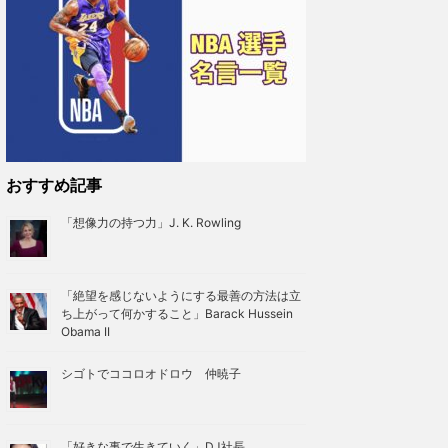
おすすめ記事
「想像力の持つ力」J. K. Rowling
「絶望を感じないようにする最善の方法は立
ち上がって何かすること」Barack Hussein
Obama II
シゴトでココロオドロウ 仲暁子
「好きな事で生きていく」DJ社長