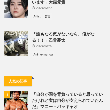
います」大森元貴
2024/6/27
Artist
名言
「誰もなる気がないなら、僕がな
る！！」乙骨憂太
2024/6/25
Anime-manga
人気の記事
「自分が国を背負っていると思ってい
1
たけれど実は自分が支えられていたん
だ」マニー・パッキャオ