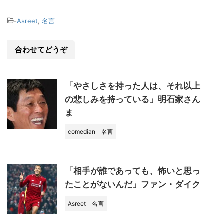
n
a
有
e
c
-
Asreet
,
名言
e
b
合わせてどうぞ
o
o
「やさしさを持った人は、それ以上
k
の悲しみを持っている」明石家さん
ま
comedian
名言
「相手が誰であっても、怖いと思っ
たことがないんだ」ファン・ダイク
Asreet
名言