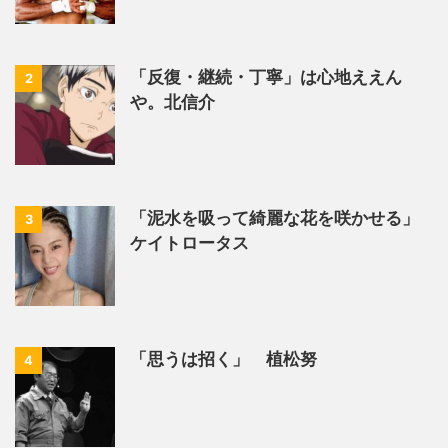
「反復・継続・丁寧」は心地ええん
2
や。北信介
「泥水を吸って綺麗な花を咲かせる」
3
ケイトロータス
「思うは招く」 植松努
4