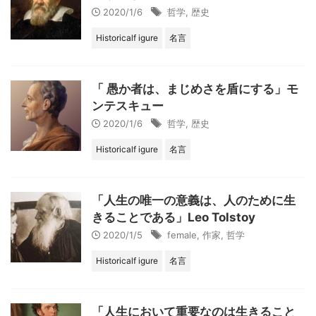
2020/1/6
哲学
,
歴史
Historicalf igure
名言
「 愚か者は、まじめさを盾にする」モ
ンテスキュー
2020/1/6
哲学
,
歴史
Historicalf igure
名言
「人生の唯一の意義は、人のために生
きることである」Leo Tolstoy
2020/1/5
female
,
作家
,
哲学
Historicalf igure
名言
「人生において重要なのは生きること