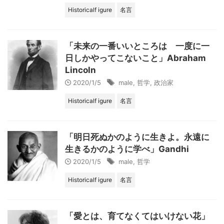
Historicalf igure
名言
「未来の一番いいところは 一度に一
日しかやってこないこと」Abraham
Lincoln
2020/1/5
male
,
哲学
,
政治家
Historicalf igure
名言
「明日死ぬかのように生きよ。永遠に
生きるかのように学べ」Gandhi
2020/1/5
male
,
哲学
Historicalf igure
名言
「愛とは、育てなくてはいけない花」