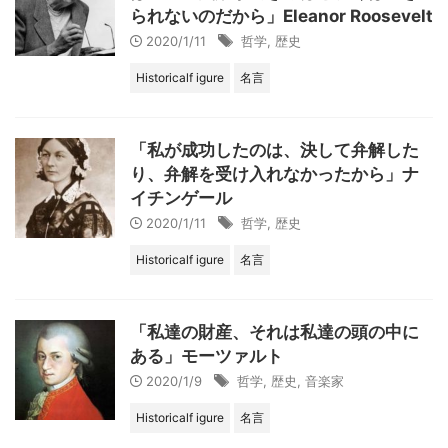
られないのだから」Eleanor Roosevelt
2020/1/11
哲学
,
歴史
Historicalf igure
名言
「私が成功したのは、決して弁解した
り、弁解を受け入れなかったから」ナ
イチンゲール
2020/1/11
哲学
,
歴史
Historicalf igure
名言
「私達の財産、それは私達の頭の中に
ある」モーツァルト
2020/1/9
哲学
,
歴史
,
音楽家
Historicalf igure
名言