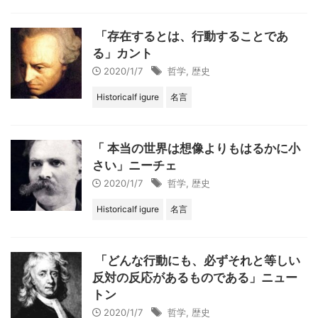
「存在するとは、行動することであ
る」カント
2020/1/7
哲学
,
歴史
Historicalf igure
名言
「 本当の世界は想像よりもはるかに小
さい」ニーチェ
2020/1/7
哲学
,
歴史
Historicalf igure
名言
「どんな行動にも、必ずそれと等しい
反対の反応があるものである」ニュー
トン
2020/1/7
哲学
,
歴史