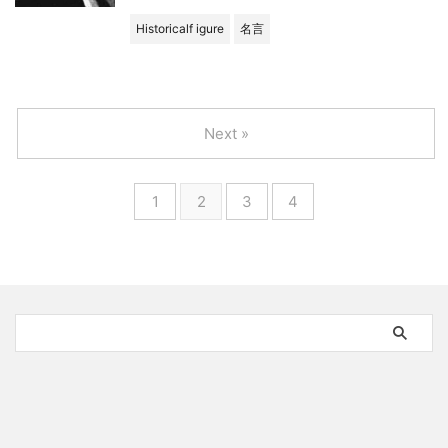
Historicalf igure
名言
Next »
1
2
3
4