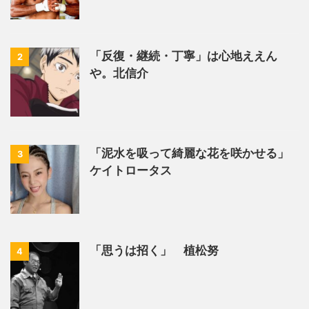
「反復・継続・丁寧」は心地ええん
2
や。北信介
「泥水を吸って綺麗な花を咲かせる」
3
ケイトロータス
「思うは招く」 植松努
4