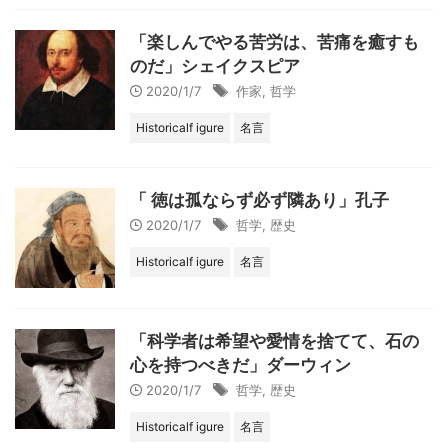
「楽しんでやる苦労は、苦痛を癒すも
のだ」シェイクスピア
2020/1/7
作家
,
哲学
Historicalf igure
名言
「 徳は孤ならず必ず隣あり」孔子
2020/1/7
哲学
,
歴史
Historicalf igure
名言
「科学者は希望や愛情を捨てて、石の
心を持つべきだ」ダーウィン
2020/1/7
哲学
,
歴史
Historicalf igure
名言