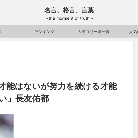
名言、格言、言葉
〜the morment of truth〜
集
ランキング
カテゴリー別一覧
人気
才能はないが努力を続ける才能
い」長友佑都