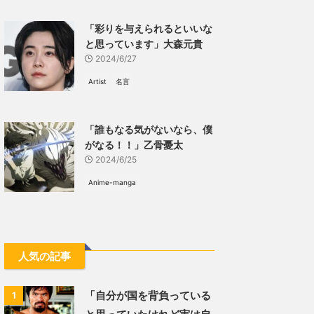
「彩りを与えられるといいな
と思っています」大森元貴
2024/6/27
Artist
名言
「誰もなる気がないなら、僕
がなる！！」乙骨憂太
2024/6/25
Anime-manga
人気の記事
「自分が国を背負っている
1