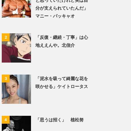
と思っていたけれど実は自
分が支えられていたんだ」
マニー・パッキャオ
「反復・継続・丁寧」は心
2
地ええんや。北信介
「泥水を吸って綺麗な花を
3
咲かせる」ケイトロータス
「思うは招く」 植松努
4