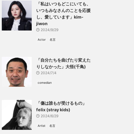
「私はいつもどこにいても、
いつもみなさんのことを応援
し、愛しています」kim-
jiwon
2024/9/29
Actor
名言
「自分たちを曲げたり変えた
りしなかった」大悟(千鳥)
2024/7/4
comedian
「傷は誰もが受けるもの」
felix (stray kids)
2024/6/29
Artist
名言