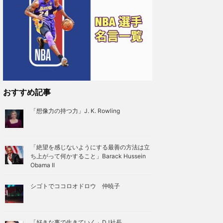
おすすめ記事
「想像力の持つ力」J. K. Rowling
「絶望を感じないようにする最善の方法は立
ち上がって何かすること」Barack Hussein
Obama II
シゴトでココロオドロウ 仲暁子
「好きな事で生きていく」DJ社長