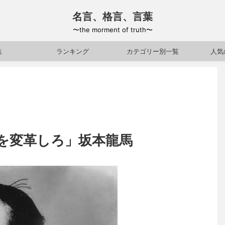
名言、格言、言葉
〜the morment of truth〜
集
ランキング
カテゴリー別一覧
人気
を変革しろ」坂本龍馬