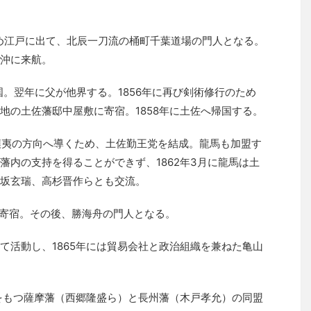
ため江戸に出て、北辰一刀流の桶町千葉道場の門人となる。
沖に来航。
国。翌年に父が他界する。1856年に再び剣術修行のため
地の土佐藩邸中屋敷に寄宿。1858年に土佐へ帰国する。
王攘夷の方向へ導くため、土佐勤王党を結成。龍馬も加盟す
藩内の支持を得ることができず、1862年3月に龍馬は土
坂玄瑞、高杉晋作らとも交流。
に寄宿。その後、勝海舟の門人となる。
て活動し、1865年には貿易会社と政治組織を兼ねた亀山
力をもつ薩摩藩（西郷隆盛ら）と長州藩（木戸孝允）の同盟