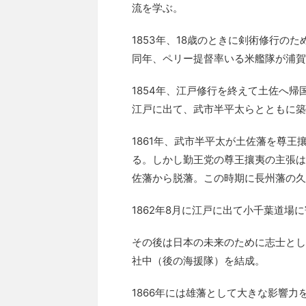
流を学ぶ。
1853年、18歳のときに剣術修行の
同年、ペリー提督率いる米艦隊が浦賀
1854年、江戸修行を終えて土佐へ帰
江戸に出て、武市半平太らとともに築
1861年、武市半平太が土佐藩を尊
る。しかし勤王党の尊王攘夷の主張は
佐藩から脱藩。この時期に長州藩の久
1862年8月に江戸に出て小千葉道場
その後は日本の未来のために志士とし
社中（後の海援隊）を結成。
1866年には雄藩として大きな影響