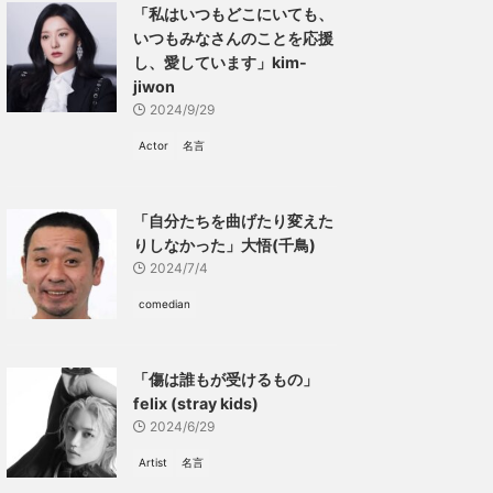
「私はいつもどこにいても、
いつもみなさんのことを応援
し、愛しています」kim-
jiwon
2024/9/29
Actor
名言
「自分たちを曲げたり変えた
りしなかった」大悟(千鳥)
2024/7/4
comedian
「傷は誰もが受けるもの」
felix (stray kids)
2024/6/29
Artist
名言