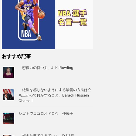
おすすめ記事
「想像力の持つ力」J. K. Rowling
「絶望を感じないようにする最善の方法は立
ち上がって何かすること」Barack Hussein
Obama II
シゴトでココロオドロウ 仲暁子
「好きな事で生きていく」DJ社長