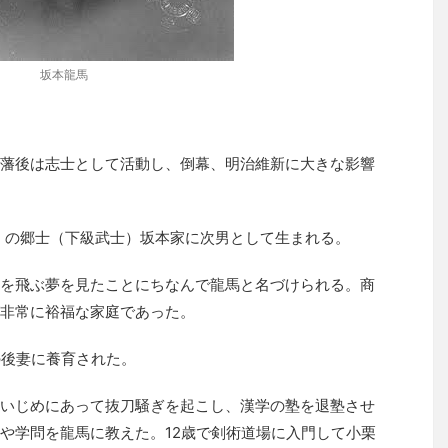
坂本龍馬
藩後は志士として活動し、倒幕、明治維新に大きな影響
市）の郷士（下級武士）坂本家に次男として生まれる。
を飛ぶ夢を見たことにちなんで龍馬と名づけられる。商
非常に裕福な家庭であった。
の後妻に養育された。
いじめにあって抜刀騒ぎを起こし、漢学の塾を退塾させ
や学問を龍馬に教えた。12歳で剣術道場に入門して小栗