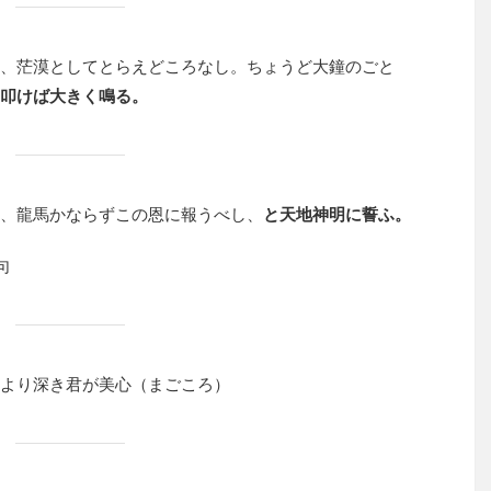
、茫漠としてとらえどころなし。ちょうど大鐘のごと
叩けば大きく鳴る。
、龍馬かならずこの恩に報うべし、
と天地神明に誓ふ。
句
より深き君が美心（まごころ）