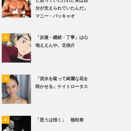
と思っていたけれど実は自
分が支えられていたんだ」
マニー・パッキャオ
「反復・継続・丁寧」は心
2
地ええんや。北信介
「泥水を吸って綺麗な花を
3
咲かせる」ケイトロータス
「思うは招く」 植松努
4