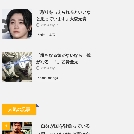
「彩りを与えられるといいな
と思っています」大森元貴
2024/6/27
Artist
名言
「誰もなる気がないなら、僕
がなる！！」乙骨憂太
2024/6/25
Anime-manga
人気の記事
「自分が国を背負っている
1