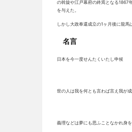
の斡旋や江戸幕府の終焉となる186
を与えた。
しかし大政奉還成立の1ヶ月後に龍馬
名言
日本を今一度せんたくいたし申候
世の人は我を何とも言わば言え我が成
義理などは夢にも思ふことなかれ身を