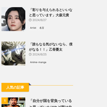
「彩りを与えられるといいな
と思っています」大森元貴
2024/6/27
Artist
名言
「誰もなる気がないなら、僕
がなる！！」乙骨憂太
2024/6/25
Anime-manga
人気の記事
「自分が国を背負っている
1