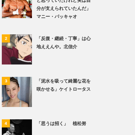
と思っていたけれど実は自
分が支えられていたんだ」
マニー・パッキャオ
「反復・継続・丁寧」は心
2
地ええんや。北信介
「泥水を吸って綺麗な花を
3
咲かせる」ケイトロータス
「思うは招く」 植松努
4