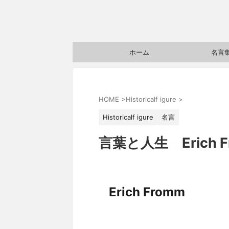
ホーム
名言
HOME
>
Historicalf igure
>
Historicalf igure
名言
言葉と人生 Erich F
Erich Fromm