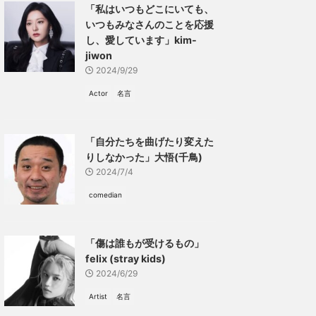
「私はいつもどこにいても、
いつもみなさんのことを応援
し、愛しています」kim-
jiwon
2024/9/29
Actor
名言
「自分たちを曲げたり変えた
りしなかった」大悟(千鳥)
2024/7/4
comedian
「傷は誰もが受けるもの」
felix (stray kids)
2024/6/29
Artist
名言