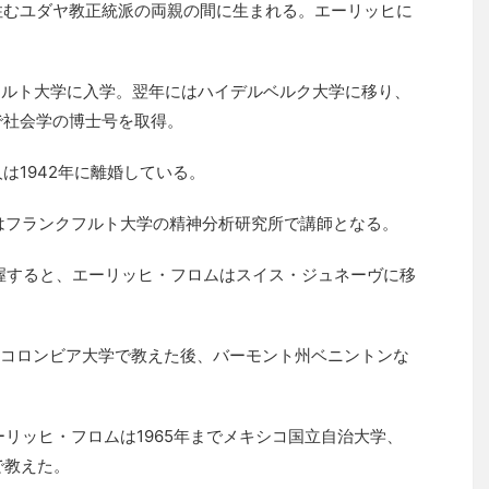
に住むユダヤ教正統派の両親の間に生まれる。エーリッヒに
フルト大学に入学。翌年にはハイデルベルク大学に移り、
で社会学の博士号を取得。
は1942年に離婚している。
ムはフランクフルト大学の精神分析研究所で講師となる。
掌握すると、エーリッヒ・フロムはスイス・ジュネーヴに移
コロンビア大学で教えた後、バーモント州ベニントンな
ーリッヒ・フロムは1965年までメキシコ国立自治大学、
で教えた。