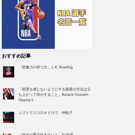
おすすめ記事
「想像力の持つ力」J. K. Rowling
「絶望を感じないようにする最善の方法は立
ち上がって何かすること」Barack Hussein
Obama II
シゴトでココロオドロウ 仲暁子
「好きな事で生きていく」DJ社長