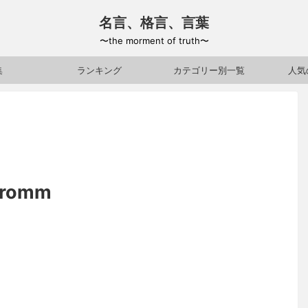
名言、格言、言葉
〜the morment of truth〜
集
ランキング
カテゴリー別一覧
人気
romm