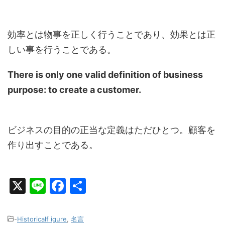
効率とは物事を正しく行うことであり、効果とは正
しい事を行うことである。
There is only one valid definition of business
purpose: to create a customer.
ビジネスの目的の正当な定義はただひとつ。顧客を
作り出すことである。
X
Li
F
共
n
a
有
e
c
-
Historicalf igure
,
名言