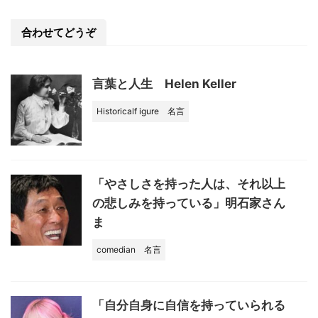
e
b
合わせてどうぞ
o
o
言葉と人生 Helen Keller
k
Historicalf igure
名言
「やさしさを持った人は、それ以上
の悲しみを持っている」明石家さん
ま
comedian
名言
「自分自身に自信を持っていられる