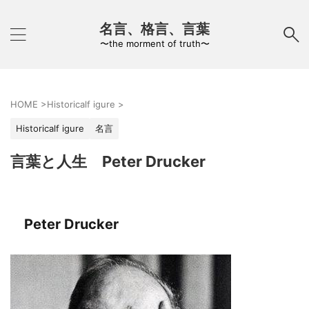
名言、格言、言葉
〜the morment of truth〜
HOME
>
Historicalf igure
>
Historicalf igure
名言
言葉と人生 Peter Drucker
Peter Drucker