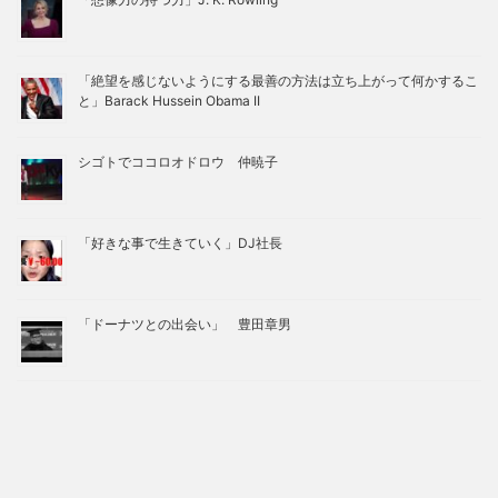
「絶望を感じないようにする最善の方法は立ち上がって何かするこ
と」Barack Hussein Obama II
シゴトでココロオドロウ 仲暁子
「好きな事で生きていく」DJ社長
「ドーナツとの出会い」 豊田章男