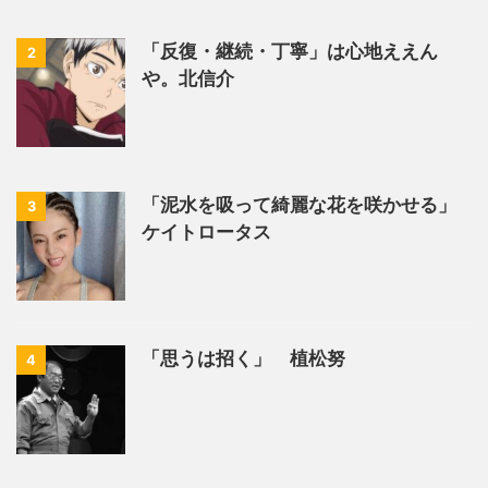
「反復・継続・丁寧」は心地ええん
2
や。北信介
「泥水を吸って綺麗な花を咲かせる」
3
ケイトロータス
「思うは招く」 植松努
4