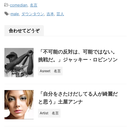
e
c
-
comedian
,
名言
e
-
male
,
ダウンタウン
,
吉本
,
芸人
b
o
合わせてどうぞ
o
k
「不可能の反対は、可能ではない。
挑戦だ。」ジャッキー・ロビンソン
Asreet
名言
「自分をさたけだしてる人が綺麗だ
と思う」土屋アンナ
Artist
名言