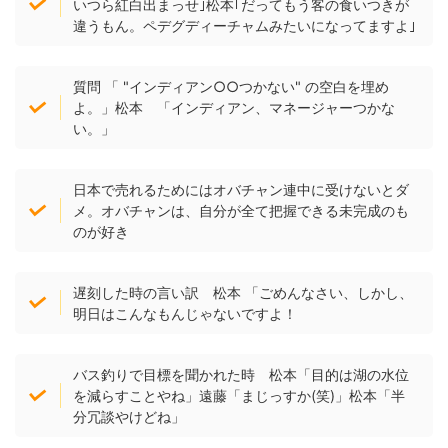
いつら紅白出まっせ｣松本｢だってもう客の食いつきが
違うもん。ペデグディーチャムみたいになってますよ｣
質問 「 "インディアン○○つかない" の空白を埋め
よ。」松本 「インディアン、マネージャーつかな
い。」
日本で売れるためにはオバチャン連中に受けないとダ
メ。オバチャンは、自分が全て把握できる未完成のも
のが好き
遅刻した時の言い訳 松本 「ごめんなさい、しかし、
明日はこんなもんじゃないですよ！
バス釣りで目標を聞かれた時 松本「目的は湖の水位
を減らすことやね」遠藤「まじっすか(笑)」松本「半
分冗談やけどね」