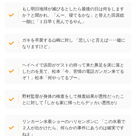
もし明日地球が滅びるとしたら最後の日は何をします
か？と聞かれ、「んー、寝てるかな」と答えた田原総
一朗に「１日早く死んでるやん」
ガキを卒業する山崎に対し 「悲しいと言えば････嘘に
なりますけど」
ヘイヘイで浜田がゲストの持って来た豚足を床に落と
したのを見て、松本「今、苦情の電話ガンガン来てる
ぞ！」松本「何やってるブ〜」
野村監督が身体の検査をして検査結果が悪性だったこ
とに対して ｢しかも家に帰ったらデッカい悪性が｣
リンカーン水着ショーのハリセンボンに 「この水着で
２人が出かけたら、何らかの事件にあうのは確実です
ねえ」