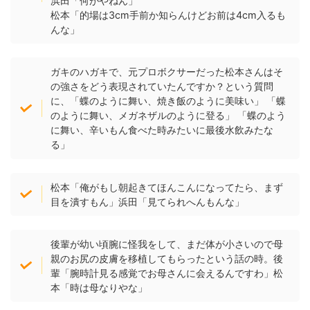
浜田「何がやねん」
松本「的場は3cm手前か知らんけどお前は4cm入るも
んな」
ガキのハガキで、元プロボクサーだった松本さんはそ
の強さをどう表現されていたんですか？という質問
に、「蝶のように舞い、焼き飯のように美味い」 「蝶
のように舞い、メガネザルのように登る」 「蝶のよう
に舞い、辛いもん食べた時みたいに最後水飲みたな
る」
松本「俺がもし朝起きてほんこんになってたら、まず
目を潰すもん」浜田「見てられへんもんな」
後輩が幼い頃腕に怪我をして、まだ体が小さいので母
親のお尻の皮膚を移植してもらったという話の時。後
輩「腕時計見る感覚でお母さんに会えるんですわ」松
本「時は母なりやな」