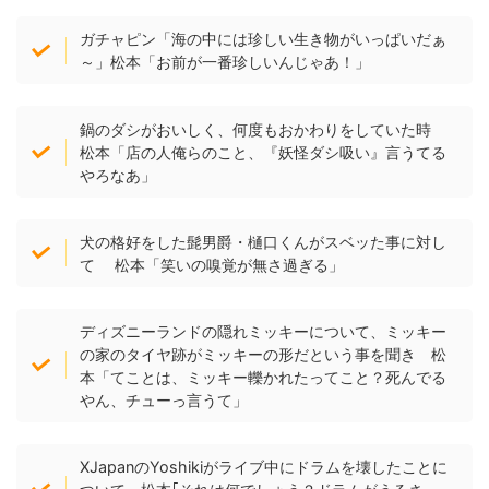
ガチャピン「海の中には珍しい生き物がいっぱいだぁ
～」松本「お前が一番珍しいんじゃあ！」
鍋のダシがおいしく、何度もおかわりをしていた時
松本「店の人俺らのこと、『妖怪ダシ吸い』言うてる
やろなあ」
犬の格好をした髭男爵・樋口くんがスベッた事に対し
て 松本「笑いの嗅覚が無さ過ぎる」
ディズニーランドの隠れミッキーについて、ミッキー
の家のタイヤ跡がミッキーの形だという事を聞き 松
本「てことは、ミッキー轢かれたってこと？死んでる
やん、チューっ言うて」
XJapanのYoshikiがライブ中にドラムを壊したことに