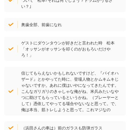
ついて 松本｢それは何でしょう？ドラムがうるさ
い？｣
奥歯全部、前歯になれ
ゲストにダウンタウンが好きだと言われた時 松本
「オッサンがオッサンを叩くのがおもろいだけや
ろ！」
信じてもらえないかもしれないですけど、『バイオハ
ザード』とかやってた時に、登場人物とかムキムキじ
ゃないですか。あれに僕はいやになってきたんです。
こんなガリガリのきゃしゃな俺がね、米兵みたいなや
つに助けてもらっているというかね。（プレーヤーと
して）憑依してやってる場合やないなと思って。で、
俺は本当、筋トレしようと思って。これマジなの
（浜田さんの車は）前のガラスも防弾ガラス