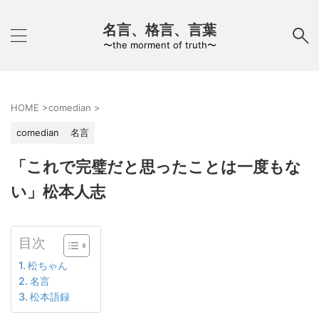
名言、格言、言葉
〜the morment of truth〜
HOME
>
comedian
>
comedian
名言
「これで完璧だと思ったことは一度もな
い」松本人志
目次
松ちゃん
名言
松本語録