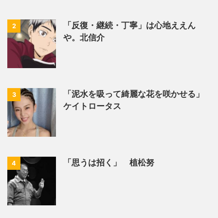
「反復・継続・丁寧」は心地ええん
2
や。北信介
「泥水を吸って綺麗な花を咲かせる」
3
ケイトロータス
「思うは招く」 植松努
4