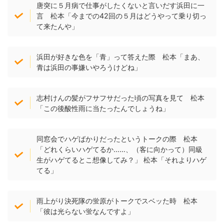
唐突に５月病で仕事がしたくないと言いだす浜田に一
言 松本「今までの42回の５月はどうやって乗り切っ
て来たんや」
浜田が好きな色を「青」って答えた際 松本「まあ、
青は浜田の事嫌いやろうけどね」
志村けんの髪がフサフサだった頃の写真を見て 松本
「この後酸性雨に当たったんでしょうね」
同窓会でハゲばかりだったというトークの際 松本
「どれくらいハゲてるか……、（客に向かって）同級
生がハゲてるとこ想像してみ？」 松本「それよりハゲ
てる」
雨上がり決死隊の蛍原がトークでスベッた時 松本
「彼は光らない蛍なんですよ」