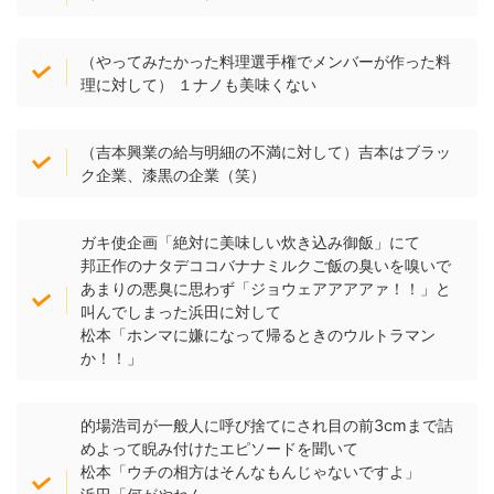
（やってみたかった料理選手権でメンバーが作った料
理に対して） １ナノも美味くない
（吉本興業の給与明細の不満に対して）吉本はブラッ
ク企業、漆黒の企業（笑）
ガキ使企画「絶対に美味しい炊き込み御飯」にて
邦正作のナタデココバナナミルクご飯の臭いを嗅いで
あまりの悪臭に思わず「ジョウェアアアアァ！！」と
叫んでしまった浜田に対して
松本「ホンマに嫌になって帰るときのウルトラマン
か！！」
的場浩司が一般人に呼び捨てにされ目の前3cmまで詰
めよって睨み付けたエピソードを聞いて
松本「ウチの相方はそんなもんじゃないですよ」