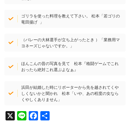
ゴリラを使った料理を教えて下さい。 松本「若ゴリの
竜田揚げ 」
（バレーの大林選手が立ち上がったとき ）「業務用マ
ヨネーズじゃないですか。」
ほんこんの昔の写真を見て 松本『格闘ゲームでこれ
おったら絶対これ選ぶよなぁ』
浜田が結婚した時にリポーターから先を越されてくや
しくないかと聞かれ 松本「いや、あの程度の女なら
くやしくありません」
X
Li
F
共
n
a
有