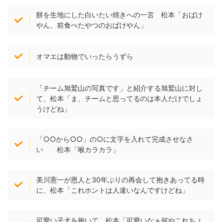
餅を生地にした白いたい焼きへの一言 松本「おばけ
やん、前食べたやつのおばけやん」
オマエは動物でいったらうずら
「チーム旭鷲山の写真です」と紹介する旭鷲山に対し
て、松本「ま、チームと思ってるのは本人だけでしょ
うけどね」
「○○から○○」の○に文字を入れて完成させなさ
い 松本「喉カラカラ」
美川憲一が恩人と30年ぶりの再会して抱きあってる時
に、松本「これホントは人違いなんですけどね」
可愛い子犬を抱いて 松本「可愛いなぁ何やこれちょ