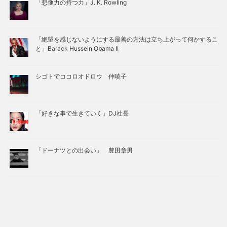
「想像力の持つ力」J. K. Rowling
「絶望を感じないようにする最善の方法は立ち上がって何かするこ
と」Barack Hussein Obama II
シゴトでココロオドロウ 仲暁子
「好きな事で生きていく」DJ社長
「ドーナツとの出会い」 豊田章男