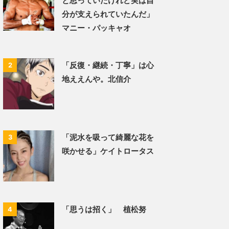
と思っていたけれど実は自
分が支えられていたんだ」
マニー・パッキャオ
「反復・継続・丁寧」は心
2
地ええんや。北信介
「泥水を吸って綺麗な花を
3
咲かせる」ケイトロータス
「思うは招く」 植松努
4