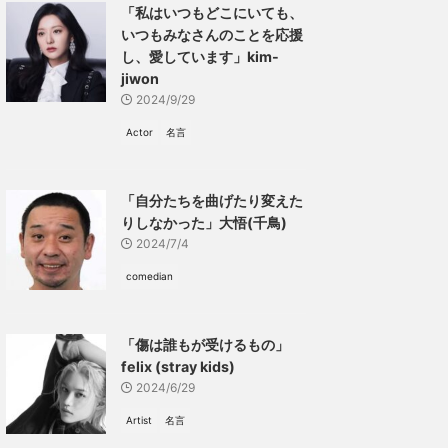
「私はいつもどこにいても、
いつもみなさんのことを応援
し、愛しています」kim-
jiwon
2024/9/29
Actor
名言
「自分たちを曲げたり変えた
りしなかった」大悟(千鳥)
2024/7/4
comedian
「傷は誰もが受けるもの」
felix (stray kids)
2024/6/29
Artist
名言