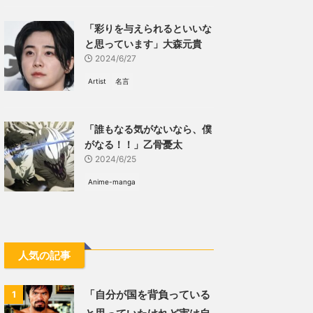
「彩りを与えられるといいな
と思っています」大森元貴
2024/6/27
Artist
名言
「誰もなる気がないなら、僕
がなる！！」乙骨憂太
2024/6/25
Anime-manga
人気の記事
「自分が国を背負っている
1