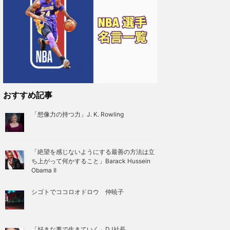
おすすめ記事
「想像力の持つ力」J. K. Rowling
「絶望を感じないようにする最善の方法は立
ち上がって何かすること」Barack Hussein
Obama II
シゴトでココロオドロウ 仲暁子
「好きな事で生きていく」DJ社長