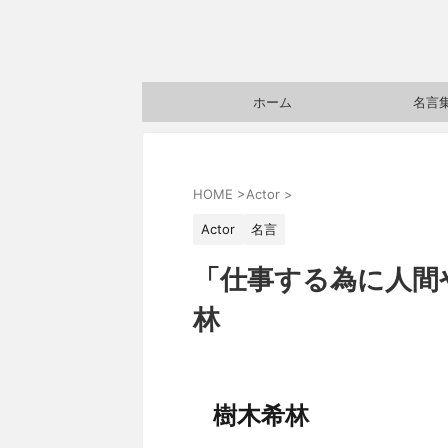
ホーム
名言
HOME
>
Actor
>
Actor
名言
「仕事する為に人間
林
樹木希林