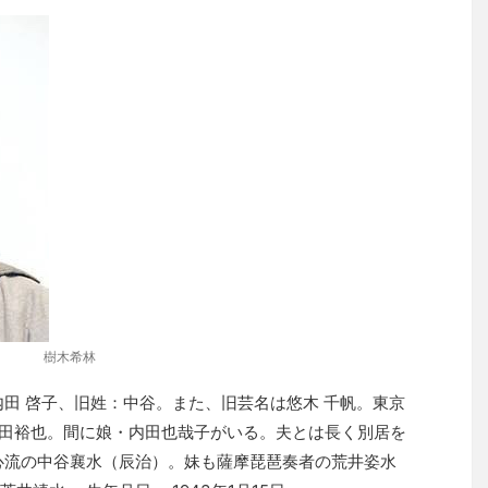
樹木希林
内田 啓子、旧姓：中谷。また、旧芸名は悠木 千帆。東京
内田裕也。間に娘・内田也哉子がいる。夫とは長く別居を
心流の中谷襄水（辰治）。妹も薩摩琵琶奏者の荒井姿水