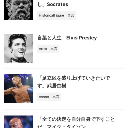
し」Socrates
Historicalf igure
名言
言葉と人生 Elvis Presley
Artist
名言
「足立区を盛り上げていきたいで
す」武居由樹
Asreet
名言
「全ての決定を自分自身で下すこと
だ」マイク・タイソン