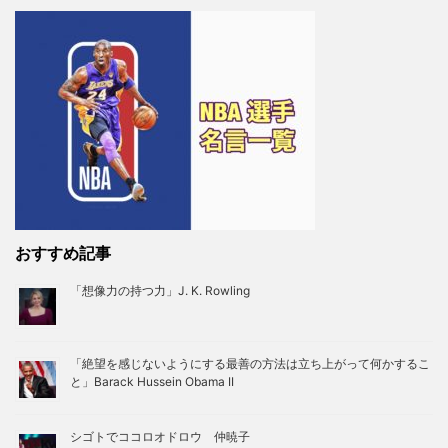
おすすめ記事
「想像力の持つ力」J. K. Rowling
「絶望を感じないようにする最善の方法は立ち上がって何かするこ
と」Barack Hussein Obama II
シゴトでココロオドロウ 仲暁子