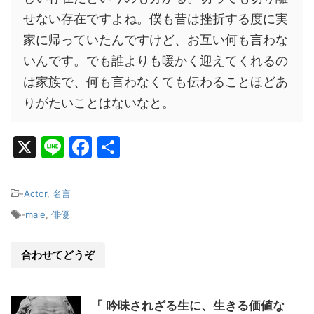
せない存在ですよね。僕も昔は挫折する度に実
家に帰っていたんですけど、お互い何も言わな
いんです。でも誰よりも暖かく迎えてくれるの
は家族で、何も言わなくても伝わることほどあ
りがたいことはないなと。
X
Li
F
共
n
a
有
e
c
-
Actor
,
名言
e
-
male
,
俳優
b
o
合わせてどうぞ
o
k
「 吟味されざる生に、生きる価値な