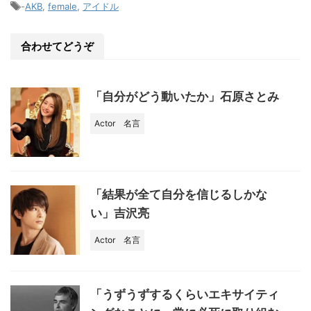
e
-
AKB
,
female
,
アイドル
b
o
合わせてどうぞ
o
k
「自分がどう動いたか」石原さとみ
Actor
名言
「結果が全て自分を信じるしかな
い」吉沢亮
Actor
名言
「うずうずするくらいエキサイティ