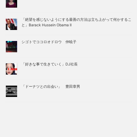
「絶望を感じないようにする最善の方法は立ち上がって何かするこ
と」Barack Hussein Obama II
シゴトでココロオドロウ 仲暁子
「好きな事で生きていく」DJ社長
「ドーナツとの出会い」 豊田章男