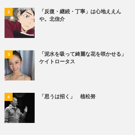
「反復・継続・丁寧」は心地ええん
2
や。北信介
「泥水を吸って綺麗な花を咲かせる」
3
ケイトロータス
「思うは招く」 植松努
4