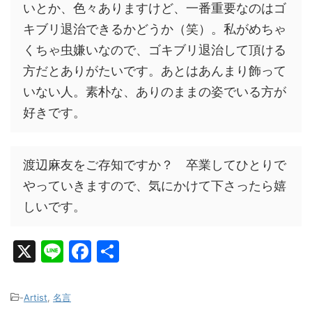
いとか、色々ありますけど、一番重要なのはゴ
キブリ退治できるかどうか（笑）。私がめちゃ
くちゃ虫嫌いなので、ゴキブリ退治して頂ける
方だとありがたいです。あとはあんまり飾って
いない人。素朴な、ありのままの姿でいる方が
好きです。
渡辺麻友をご存知ですか？ 卒業してひとりで
やっていきますので、気にかけて下さったら嬉
しいです。
X
Li
F
共
n
a
有
e
c
-
Artist
,
名言