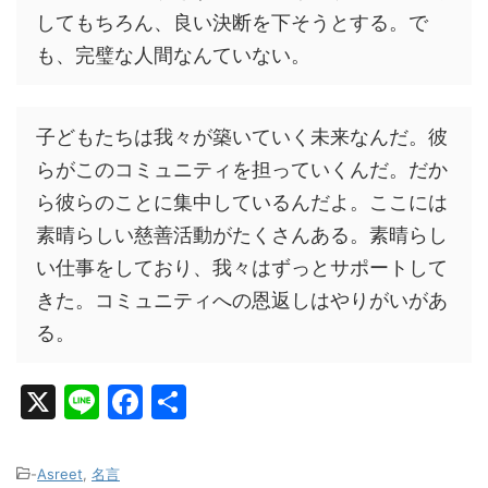
してもちろん、良い決断を下そうとする。で
も、完璧な人間なんていない。
子どもたちは我々が築いていく未来なんだ。彼
らがこのコミュニティを担っていくんだ。だか
ら彼らのことに集中しているんだよ。ここには
素晴らしい慈善活動がたくさんある。素晴らし
い仕事をしており、我々はずっとサポートして
きた。コミュニティへの恩返しはやりがいがあ
る。
X
Li
F
共
n
a
有
e
c
-
Asreet
,
名言