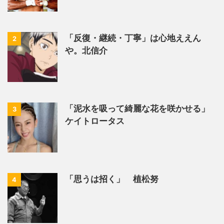
「反復・継続・丁寧」は心地ええん
2
や。北信介
「泥水を吸って綺麗な花を咲かせる」
3
ケイトロータス
「思うは招く」 植松努
4