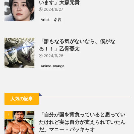
います」大森元貴
2024/6/27
Artist
名言
「誰もなる気がないなら、僕がな
る！！」乙骨憂太
2024/6/25
Anime-manga
人気の記事
「自分が国を背負っていると思ってい
1
たけれど実は自分が支えられていたん
だ」マニー・パッキャオ