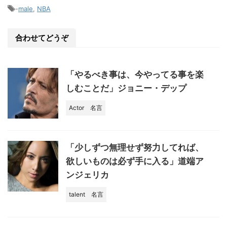
e
-
male
,
NBA
b
o
合わせてどうぞ
o
k
「やるべき事は、今やってる事を楽
しむことだ」ジョニー・デップ
Actor
名言
「少しずつ無理せず努力してれば、
欲しいものは必ず手に入る」道端ア
ンジェリカ
talent
名言