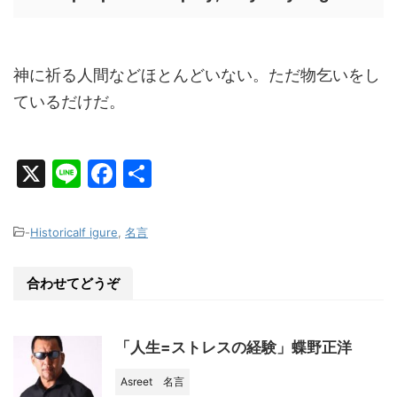
神に祈る人間などほとんどいない。ただ物乞いをし
ているだけだ。
X
Li
F
共
n
a
有
e
c
-
Historicalf igure
,
名言
e
b
合わせてどうぞ
o
o
「人生=ストレスの経験」蝶野正洋
k
Asreet
名言