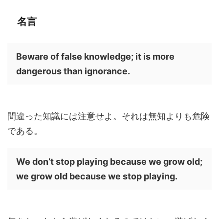
名言
Beware of false knowledge; it is more
dangerous than ignorance.
間違った知識には注意せよ。それは無知よりも危険
である。
We don’t stop playing because we grow old;
we grow old because we stop playing.