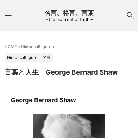
名言、格言、言葉
〜the morment of truth〜
HOME
>
Historicalf igure
>
Historicalf igure
名言
言葉と人生 George Bernard Shaw
George Bernard Shaw