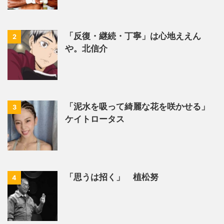
「反復・継続・丁寧」は心地ええん
2
や。北信介
「泥水を吸って綺麗な花を咲かせる」
3
ケイトロータス
「思うは招く」 植松努
4