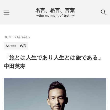
名言、格言、言葉
〜the morment of truth〜
HOME
>
Asreet
>
Asreet
名言
「旅とは人生であり人生とは旅である」
中田英寿