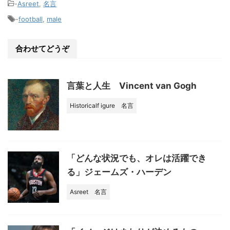
e
c
-
Asreet
,
名言
e
-
football
,
male
b
o
合わせてどうぞ
o
k
言葉と人生 Vincent van Gogh
Historicalf igure
名言
「どんな状況でも、オレは活躍でき
る」ジェームズ・ハーデン
Asreet
名言