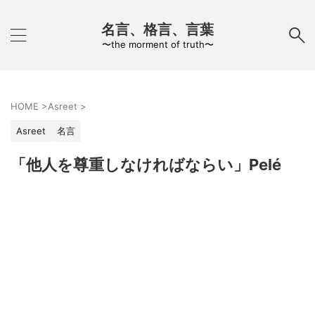
名言、格言、言葉
〜the morment of truth〜
HOME
>
Asreet
>
Asreet
名言
「他人を尊重しなければならい」Pelé