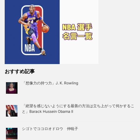
おすすめ記事
「想像力の持つ力」J. K. Rowling
「絶望を感じないようにする最善の方法は立ち上がって何かするこ
と」Barack Hussein Obama II
シゴトでココロオドロウ 仲暁子