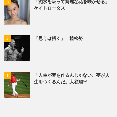
「泥水を吸って綺麗な花を咲かせる」
3
ケイトロータス
「思うは招く」 植松努
4
「人生が夢を作るんじゃない。夢が人
5
生をつくるんだ」大谷翔平