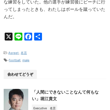
な練習をしていた。他の選手が練習後にビーチに行
ってしまったときも、わたしはボールを蹴っていた
んだ。
X
Li
F
共
n
a
有
e
c
-
Asreet
,
名言
e
-
football
,
male
b
o
合わせてどうぞ
o
k
「人間にできないことなんて何もな
い」堀江貴文
Executive
名言