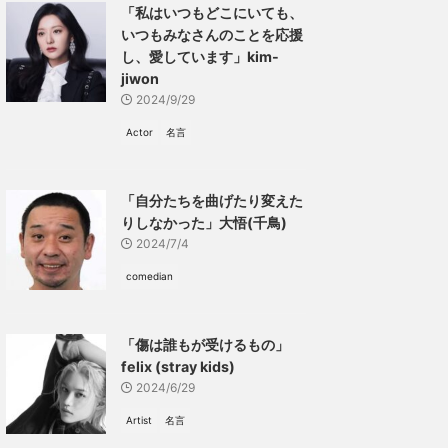
「私はいつもどこにいても、
いつもみなさんのことを応援
し、愛しています」kim-
jiwon
2024/9/29
Actor
名言
「自分たちを曲げたり変えた
りしなかった」大悟(千鳥)
2024/7/4
comedian
「傷は誰もが受けるもの」
felix (stray kids)
2024/6/29
Artist
名言