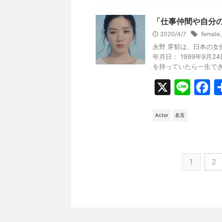
e
b
「仕事仲間や自分
o
2020/4/7
female
永野 芽郁は、日本の女
o
年月日： 1999年9月
k
を持っていたら一生できな
X
Li
F
n
a
e
c
Actor
名言
e
b
o
1
2
o
k