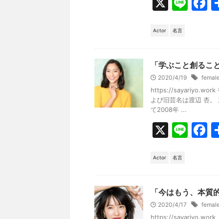
X
Li
F
n
a
e
c
Actor
名言
e
b
「学ぶこと創るこ
o
2020/4/19
femal
https://sayari
o
よび旧芸名は渡辺 杏。
k
て2008年 ...
X
Li
F
n
a
e
c
Actor
名言
e
b
「今はもう、本質
o
2020/4/17
femal
https://sayari