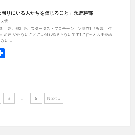
の周りにいる人たちを信じること」永野芽郁
,
女優
優。 東京都出身。スターダストプロモーション制作1部所属。 生
24日 名言 やらないことには何も始まらないですし“ずっと苦手意識
い ...
共
有
3
…
5
Next »