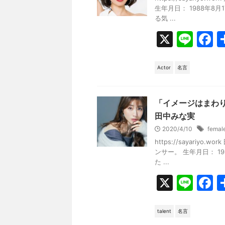
o
生年月日： 1988年8
k
る気 ...
X
Li
F
n
a
e
c
Actor
名言
e
b
「イメージはまわ
o
田中みな実
2020/4/10
femal
o
https://sayari
k
ンサー。 生年月日： 1
た ...
X
Li
F
n
a
e
c
talent
名言