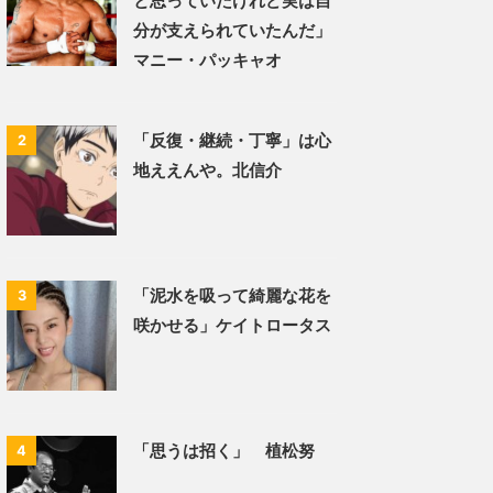
と思っていたけれど実は自
分が支えられていたんだ」
マニー・パッキャオ
「反復・継続・丁寧」は心
2
地ええんや。北信介
「泥水を吸って綺麗な花を
3
咲かせる」ケイトロータス
「思うは招く」 植松努
4