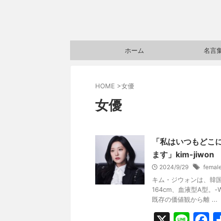
ホーム
名言
HOME
>
女優
女優
「私はいつもどこ
ます」kim-jiwon
2024/9/29
femal
キム・ジウォンは、韓
164cm、血液型A型。-W
既存の価値観から離 ...
X
Li
F