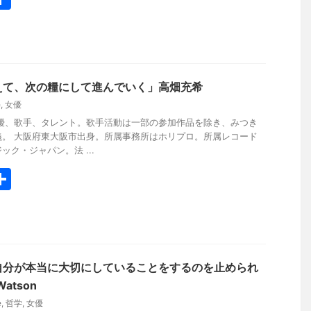
有
えて、次の糧にして進んでいく」高畑充希
e
,
女優
女優、歌手、タレント。歌手活動は一部の参加作品を除き、みつき
義。 大阪府東大阪市出身。所属事務所はホリプロ。所属レコード
ク・ジャパン。法 ...
共
有
自分が本当に大切にしていることをするのを止められ
atson
e
,
哲学
,
女優