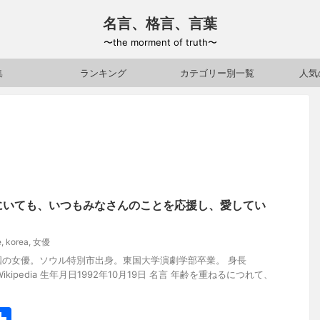
名言、格言、言葉
〜the morment of truth〜
集
ランキング
カテゴリー別一覧
人気
にいても、いつもみなさんのことを応援し、愛してい
e
,
korea
,
女優
国の女優。ソウル特別市出身。東国大学演劇学部卒業。 身長
ikipedia 生年月日1992年10月19日 名言 年齢を重ねるにつれて、
共