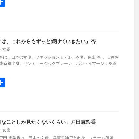
共
有
とは、これからもずっと続けていきたい」杏
e
,
女優
yo.work 杏は、日本の女優、ファッションモデル。本名、東出 杏 。旧姓お
 東京都出身。サンミュージックブレーン、ボン・イマージュを経
共
有
的なことしか見たくないくらい」戸田恵梨香
e
,
女優
yo.work 戸田 恵梨香は、日本の女優。兵庫県神戸市出身。フラーム所属。