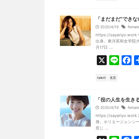
e
b
「まだまだ“できな
o
2020/4/19
femal
https://sayari
o
出身。東洋英和女学院大
k
月17日 ...
X
Li
F
n
a
e
c
talent
名言
e
b
「役の人生を生き
o
2020/4/19
femal
https://sayari
o
身。ホリエージェンシー所
k
意じ ...