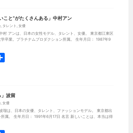
いこと”がたくさんある」中村アン
e
,
タレント
,
女優
yo.work 中村 アンは、日本の女性モデル、タレント、女優。 東京都江東区
学卒業。プラチナムプロダクション所属。 生年月日： 1987年9
共
有
る」波留
e
,
女優
yo.work 波瑠は、日本の女優、タレント、ファッションモデル。 東京都出
属。 生年月日： 1991年6月17日 名言 新しいことは、本当は得