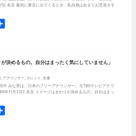
月17日 名言 最初に東京に出てくるとき、私自身はあまりお芝居をす
共
有
りが決めるもの。自分はまったく気にしていません」
e
,
アナウンサー
,
タレント
,
女優
yo.work 田中 みな実は、日本のフリーアナウンサー。元TBSテレビアナウ
986年11月23日 名言 イメージはまわりが決めるもの。自分はまっ
共
有