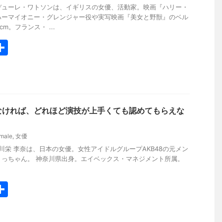
デューレ・ワトソンは、イギリスの女優、活動家。映画『ハリー・
ハーマイオニー・グレンジャー役や実写映画『美女と野獣』のベル
m。フランス・ ...
共
有
なければ、どれほど演技が上手くても認めてもらえな
male
,
女優
yo.work 川栄 李奈は、日本の女優。女性アイドルグループAKB48の元メン
りっちゃん。 神奈川県出身。エイベックス・マネジメント所属。
共
有