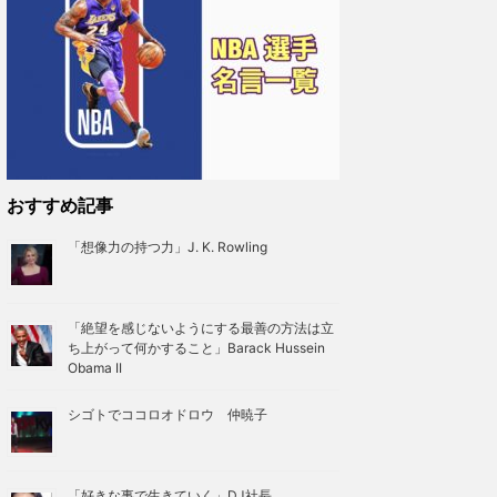
おすすめ記事
「想像力の持つ力」J. K. Rowling
「絶望を感じないようにする最善の方法は立
ち上がって何かすること」Barack Hussein
Obama II
シゴトでココロオドロウ 仲暁子
「好きな事で生きていく」DJ社長