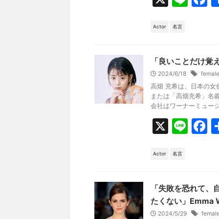
n
a
e
c
Actor
名言
e
b
「良いことだけ覚
o
2024/6/18
femal
高畑 充希は、日本の
o
または「高畑充希」名
k
会社はワーナーミュージッ
X
Li
F
n
a
e
c
Actor
名言
e
b
「失敗を恐れて、
o
たくない」Emma W
2024/5/29
femal