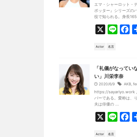
o
エマ・シャーロット・
k
ポッター』シリーズの
役で知られる。身長165c
X
Li
F
n
a
e
c
Actor
名言
e
b
「礼儀がなってい
o
い」川栄李奈
2020/6/9
AKB
,
fe
o
https://sayari
k
バーである。愛称は、
夫は俳優の ...
X
Li
F
n
a
e
c
Actor
名言