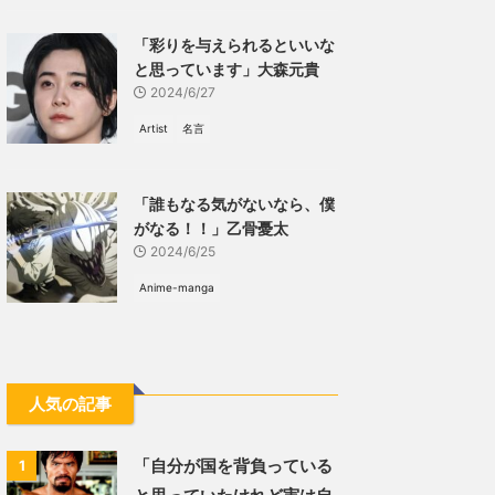
「彩りを与えられるといいな
と思っています」大森元貴
2024/6/27
Artist
名言
「誰もなる気がないなら、僕
がなる！！」乙骨憂太
2024/6/25
Anime-manga
人気の記事
「自分が国を背負っている
1